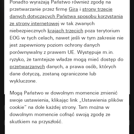
Ponadto wyrażają Państwo również zgodę na
przetwarzanie przez firmę
Gira
i
strony trzecie
danych dotyczących Państwa sposobu korzystania
ze strony internetowej
w tak zwanych
niebezpiecznych
krajach trzecich
poza terytorium
EOG w tych celach, nawet jeśli w tym zakresie nie
jest zapewniony poziom ochrony danych
porównywalny z prawem UE. Występuje m.in.
ryzyko, że tamtejsze władze mogą mieć dostęp do
przetwarzanych
danych, a prawa osób, których
dane dotyczą, zostaną ograniczone lub
wykluczone.
Mogą Państwo w dowolnym momencie zmienić
swoje ustawienia, klikając link „Ustawienia plików
cookie” na dole każdej strony. Tam można w
Do bazy danych multimedialnych
dowolnym momencie cofnąć swoją zgodę ze
skutkiem na przyszłość.
Porównaj artykuły