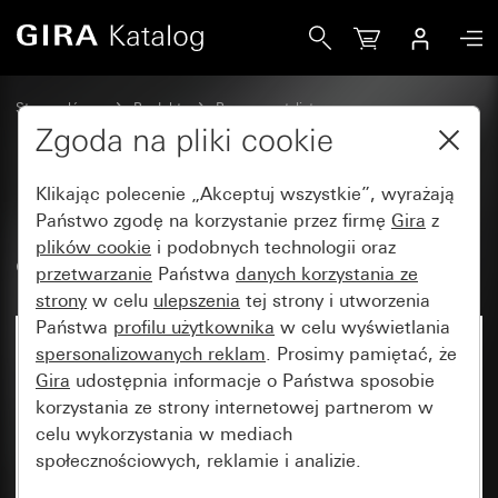
Gira Ramka adaptera z klapką i polem opisowym
Strona główna
Produkty
Programy stylistyczne
Bryzgoszczelne Gira
Bryzgoszczelny podtynkowy IP44 Gira TX_44
Zgoda na pliki cookie
Klikając polecenie „Akceptuj wszystkie”, wyrażają
Ramka adaptera z klapką i polem
Państwo zgodę na korzystanie przez firmę
Gira
z
plików cookie
i podobnych technologii oraz
opisowym
przetwarzanie
Państwa
danych korzystania ze
strony
w celu
ulepszenia
tej strony i utworzenia
Państwa
profilu użytkownika
w celu wyświetlania
spersonalizowanych reklam
. Prosimy pamiętać, że
Gira
udostępnia informacje o Państwa sposobie
korzystania ze strony internetowej partnerom w
celu wykorzystania w mediach
społecznościowych, reklamie i analizie.