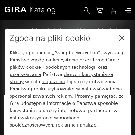
Gira Osłona z pokrętłem do łącznika czasowego i łącznika l
Strona główna
Produkty
Programy stylistyczne
Gira System 70
Wyłącznik czasowy
Zgoda na pliki cookie
Klikając polecenie „Akceptuj wszystkie”, wyrażają
Osłona z pokrętłem do łącznika
Państwo zgodę na korzystanie przez firmę
Gira
z
plików cookie
i podobnych technologii oraz
czasowego i łącznika lub
przetwarzanie
Państwa
danych korzystania ze
przycisku żaluzjowego
strony
w celu
ulepszenia
tej strony i utworzenia
Państwa
profilu użytkownika
w celu wyświetlania
spersonalizowanych reklam
. Prosimy pamiętać, że
Gira
udostępnia informacje o Państwa sposobie
Nowość
korzystania ze strony internetowej partnerom w
celu wykorzystania w mediach
społecznościowych, reklamie i analizie.