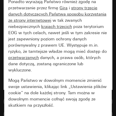
Ponadto wyrażają Państwo również zgodę na
przetwarzanie przez firmę
Gira
i
strony trzecie
danych dotyczących Państwa sposobu korzystania
ze strony internetowej
w tak zwanych
niebezpiecznych
krajach trzecich
poza terytorium
EOG w tych celach, nawet jeśli w tym zakresie nie
jest zapewniony poziom ochrony danych
porównywalny z prawem UE. Występuje m.in.
ryzyko, że tamtejsze władze mogą mieć dostęp do
przetwarzanych
danych, a prawa osób, których
dane dotyczą, zostaną ograniczone lub
wykluczone.
Mogą Państwo w dowolnym momencie zmienić
swoje ustawienia, klikając link „Ustawienia plików
cookie” na dole każdej strony. Tam można w
dowolnym momencie cofnąć swoją zgodę ze
Do bazy danych multimedialnych
skutkiem na przyszłość.
Porównaj artykuły