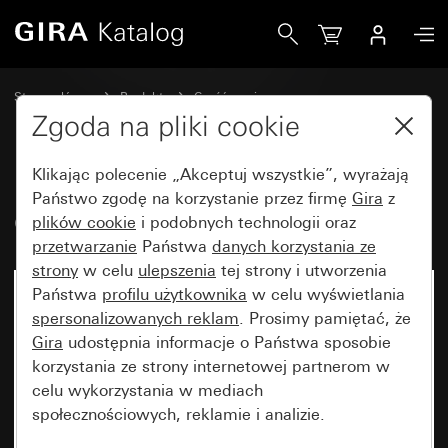
Gira Cтарый - Klawisz
Strona główna
Produkty
Część zamienna
Gira bryzgoszczelny natynkowy IP44
Zgoda na pliki cookie
Klawisze do wyłączników i przycisków
Klikając polecenie „Akceptuj wszystkie”, wyrażają
Państwo zgodę na korzystanie przez firmę
Gira
z
Cтарый - Klawisz
plików cookie
i podobnych technologii oraz
przetwarzanie
Państwa
danych korzystania ze
strony
w celu
ulepszenia
tej strony i utworzenia
Państwa
profilu użytkownika
w celu wyświetlania
spersonalizowanych reklam
. Prosimy pamiętać, że
Gira
udostępnia informacje o Państwa sposobie
korzystania ze strony internetowej partnerom w
celu wykorzystania w mediach
społecznościowych, reklamie i analizie.