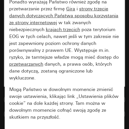
Ponadto wyrażają Państwo również zgodę na
przetwarzanie przez firmę
Gira
i
strony trzecie
danych dotyczących Państwa sposobu korzystania
ze strony internetowej
w tak zwanych
niebezpiecznych
krajach trzecich
poza terytorium
EOG w tych celach, nawet jeśli w tym zakresie nie
jest zapewniony poziom ochrony danych
porównywalny z prawem UE. Występuje m.in.
ryzyko, że tamtejsze władze mogą mieć dostęp do
przetwarzanych
danych, a prawa osób, których
dane dotyczą, zostaną ograniczone lub
wykluczone.
Mogą Państwo w dowolnym momencie zmienić
swoje ustawienia, klikając link „Ustawienia plików
Do bazy danych multimedialnych
cookie” na dole każdej strony. Tam można w
dowolnym momencie cofnąć swoją zgodę ze
Porównaj artykuły
skutkiem na przyszłość.