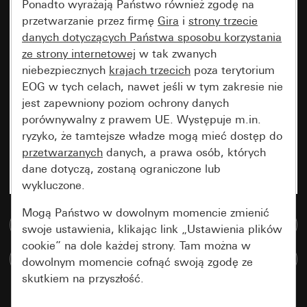
Ponadto wyrażają Państwo również zgodę na
przetwarzanie przez firmę
Gira
i
strony trzecie
danych dotyczących Państwa sposobu korzystania
ze strony internetowej
w tak zwanych
niebezpiecznych
krajach trzecich
poza terytorium
EOG w tych celach, nawet jeśli w tym zakresie nie
jest zapewniony poziom ochrony danych
porównywalny z prawem UE. Występuje m.in.
ryzyko, że tamtejsze władze mogą mieć dostęp do
przetwarzanych
danych, a prawa osób, których
dane dotyczą, zostaną ograniczone lub
wykluczone.
Mogą Państwo w dowolnym momencie zmienić
Do bazy danych multimedialnych
swoje ustawienia, klikając link „Ustawienia plików
cookie” na dole każdej strony. Tam można w
Porównaj artykuły
dowolnym momencie cofnąć swoją zgodę ze
skutkiem na przyszłość.