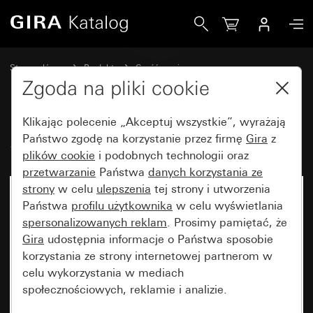
Gira Stary - Klawisz z symbolem drzwi
Strona główna
Produkty
Część zamienna
Urządzenia podtynkowe i osłony
Wyłączniki i przyciski
Zgoda na pliki cookie
Klikając polecenie „Akceptuj wszystkie”, wyrażają
Stary - Klawisz z symbolem drzwi
Państwo zgodę na korzystanie przez firmę
Gira
z
plików cookie
i podobnych technologii oraz
przetwarzanie
Państwa
danych korzystania ze
strony
w celu
ulepszenia
tej strony i utworzenia
Państwa
profilu użytkownika
w celu wyświetlania
spersonalizowanych reklam
. Prosimy pamiętać, że
Gira
udostępnia informacje o Państwa sposobie
korzystania ze strony internetowej partnerom w
celu wykorzystania w mediach
społecznościowych, reklamie i analizie.