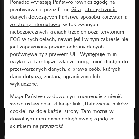
Ponadto wyrażają Państwo również zgodę na
przetwarzanie przez firmę
Gira
i
strony trzecie
danych dotyczących Państwa sposobu korzystania
ze strony internetowej
w tak zwanych
niebezpiecznych
krajach trzecich
poza terytorium
EOG w tych celach, nawet jeśli w tym zakresie nie
jest zapewniony poziom ochrony danych
porównywalny z prawem UE. Występuje m.in.
ryzyko, że tamtejsze władze mogą mieć dostęp do
przetwarzanych
danych, a prawa osób, których
dane dotyczą, zostaną ograniczone lub
wykluczone.
Mogą Państwo w dowolnym momencie zmienić
swoje ustawienia, klikając link „Ustawienia plików
cookie” na dole każdej strony. Tam można w
dowolnym momencie cofnąć swoją zgodę ze
Do bazy danych multimedialnych
skutkiem na przyszłość.
Porównaj artykuły