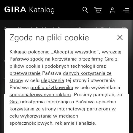
Gira Osłona do wyprowadzenia przewodu i gniazda telefon
Strona główna
Produkty
Programy stylistyczne
Gira System 55
Teletechnika - akcesoria
Zgoda na pliki cookie
Klikając polecenie „Akceptuj wszystkie”, wyrażają
Osłona do wyprowadzenia
Państwo zgodę na korzystanie przez firmę
Gira
z
plików cookie
i podobnych technologii oraz
przewodu i gniazda
przetwarzanie
Państwa
danych korzystania ze
telefonicznego VDo
strony
w celu
ulepszenia
tej strony i utworzenia
Państwa
profilu użytkownika
w celu wyświetlania
spersonalizowanych reklam
. Prosimy pamiętać, że
Gira
udostępnia informacje o Państwa sposobie
korzystania ze strony internetowej partnerom w
celu wykorzystania w mediach
społecznościowych, reklamie i analizie.