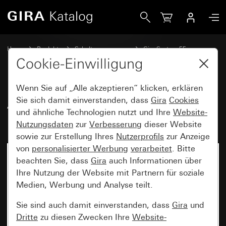
Gira Abdeckung für Schnurableitung und Fernmeldeverbin
Home
Produkte
Schalterprogramme
Gira System 55
Kommunikationstechnik Zubehör
Cookie-Einwilligung
Wenn Sie auf „Alle akzeptieren“ klicken, erklären
Abdeckung für Schnurableitung
Sie sich damit einverstanden, dass
Gira
Cookies
und ähnliche Technologien nutzt und Ihre
Website-
und Fernmeldeverbinderdose
Nutzungsdaten
zur
Verbesserung
dieser Website
sowie zur Erstellung Ihres
Nutzerprofils
zur Anzeige
von
personalisierter Werbung
verarbeitet
. Bitte
beachten Sie, dass
Gira
auch Informationen über
Ihre Nutzung der Website mit Partnern für soziale
Medien, Werbung und Analyse teilt.
Sie sind auch damit einverstanden, dass
Gira
und
Dritte
zu diesen Zwecken Ihre
Website-