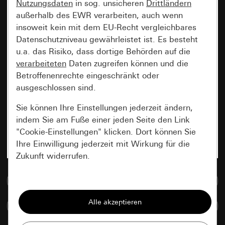
Nutzungsdaten
in sog. unsicheren
Drittländern
außerhalb des EWR verarbeiten, auch wenn
insoweit kein mit dem EU-Recht vergleichbares
Datenschutzniveau gewährleistet ist. Es besteht
u.a. das Risiko, dass dortige Behörden auf die
verarbeiteten
Daten zugreifen können und die
Betroffenenrechte eingeschränkt oder
ausgeschlossen sind.
Sie können Ihre Einstellungen jederzeit ändern,
indem Sie am Fuße einer jeden Seite den Link
"Cookie-Einstellungen" klicken. Dort können Sie
Ihre Einwilligung jederzeit mit Wirkung für die
Zukunft widerrufen.
Zur Mediadatenbank
Essenziell
Alle Cookies, die wir benötigen um Ihnen die
Artikel vergleichen
Seite anzeigen zu können.