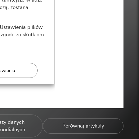
czą, zostaną
Ustawienia plików
 zgodę ze skutkiem
rony
zonych przez
azy danych
Porównaj artykuły
medialnych
ządzenie końcowe
e produkty.
użytkownika,
es pocztowy i adres