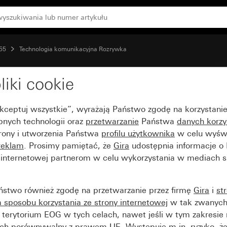
o koncentrycznego z 2 dodatkowymi przyłączami SAT
 55
Technologia komunikacyjna Rozrywka
liki cookie
 (50 x 50 mm) gniazda 
Akceptuj wszystkie”, wyrażają Państwo zgodę na korzystani
 dodatkowymi przyłącz
bnych technologii oraz
przetwarzanie
Państwa
danych korzy
trony i utworzenia Państwa
profilu użytkownika
w celu wyświ
reklam
. Prosimy pamiętać, że
Gira
udostępnia informacje o
y internetowej partnerom w celu wykorzystania w mediach 
ństwo również zgodę na przetwarzanie przez firmę
Gira
i
st
sposobu korzystania ze strony internetowej
w tak zwanych
terytorium EOG w tych celach, nawet jeśli w tym zakresie 
ch porównywalny z prawem UE. Występuje m.in. ryzyko, że