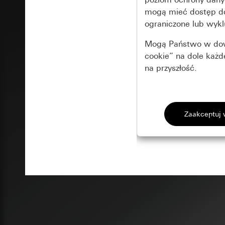
mogą mieć dostęp 
ograniczone lub wykl
Mogą Państwo w dowo
cookie” na dole każ
na przyszłość.
Podstawowe 
Wszystkie pliki coo
Gira Session
Poprawa dzia
Cele przetwarzania
Zastosowanie plików
Strona klientów 
internetowej oraz of
Strona klientów 
użytkowników
Matomo
Marketing
Kategorie danych 
Cele przetwarzania
Strona klientów 
Aby być w stanie r
Kategorie danych 
Strona klientów