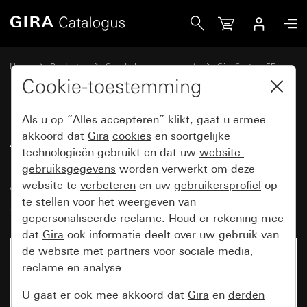
Gira Afdekplaat 4-voudig (50 x 50 mm) voor coaxiale anten
Home
Producten
Schakelaarprogramma’s
Gira System 55
Communicatietechniek entertainment
Cookie-toestemming
Als u op “Alles accepteren” klikt, gaat u ermee
Afdekplaat 4-voudig (50 x 50
akkoord dat
Gira
cookies
en soortgelijke
technologieën gebruikt en dat uw
website-
mm) voor coaxiale
gebruiksgegevens
worden verwerkt om deze
antennecontactdoos met 2 extra
website te
verbeteren
en uw
gebruikersprofiel
op
SAT-aansluitingen
te stellen voor het weergeven van
gepersonaliseerde reclame.
Houd er rekening mee
dat
Gira
ook informatie deelt over uw gebruik van
de website met partners voor sociale media,
reclame en analyse.
U gaat er ook mee akkoord dat
Gira
en
derden