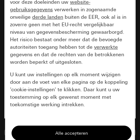
voor deze doeleinden uw
website-
gebruiksgegevens
verwerken in zogenaamde
onveilige
derde landen
buiten de EER, ook al is in
zoverre geen met het EU-recht vergelijkbaar
niveau van gegevensbescherming gewaarborgd.
Het risico bestaat onder meer dat de bevoegde
autoriteiten toegang hebben tot de
verwerkte
gegevens en dat de rechten van de betrokkenen
worden beperkt of uitgesloten.
U kunt uw instellingen op elk moment wijzigen
door aan de voet van elke pagina op de koppeling
'cookie-instellingen' te klikken. Daar kunt u uw
toestemming op elk gewenst moment met
toekomstige werking intrekken.
Essentieel
Naar de mediadatabase
Alle cookies die wij nodig hebben om de
pagina te kunnen weergeven.