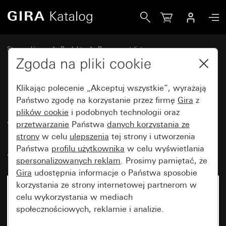
Gira Ramka Gira Event kolor aluminium (lakierowany) z ra
Strona główna
Produkty
Programy stylistyczne
Gira Event (System 55)
Gira Event
Zgoda na pliki cookie
Klikając polecenie „Akceptuj wszystkie”, wyrażają
Ramka Gira Event kolor
Państwo zgodę na korzystanie przez firmę
Gira
z
plików cookie
i podobnych technologii oraz
aluminium (lakierowany) z ramką
przetwarzanie
Państwa
danych korzystania ze
pośrednią w kolorze
strony
w celu
ulepszenia
tej strony i utworzenia
antracytowym
Państwa
profilu użytkownika
w celu wyświetlania
spersonalizowanych reklam
. Prosimy pamiętać, że
Gira
udostępnia informacje o Państwa sposobie
korzystania ze strony internetowej partnerom w
celu wykorzystania w mediach
społecznościowych, reklamie i analizie.