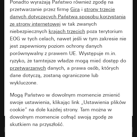
Ponadto wyrażają Państwo również zgodę na
przetwarzanie przez firmę
Gira
i
strony trzecie
danych dotyczących Państwa sposobu korzystania
ze strony internetowej
w tak zwanych
niebezpiecznych
krajach trzecich
poza terytorium
EOG w tych celach, nawet jeśli w tym zakresie nie
jest zapewniony poziom ochrony danych
porównywalny z prawem UE. Występuje m.in.
ryzyko, że tamtejsze władze mogą mieć dostęp do
przetwarzanych
danych, a prawa osób, których
dane dotyczą, zostaną ograniczone lub
wykluczone.
Mogą Państwo w dowolnym momencie zmienić
swoje ustawienia, klikając link „Ustawienia plików
cookie” na dole każdej strony. Tam można w
dowolnym momencie cofnąć swoją zgodę ze
skutkiem na przyszłość.
Do bazy danych multimedialnych