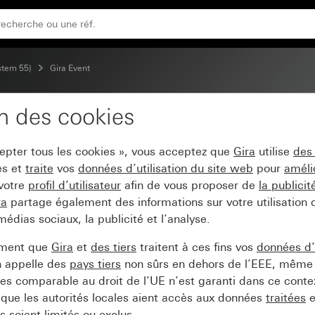
adre intermédiaire anthracite
stem 55)
Gira Event
on des cookies
ra Event teinte alu (laqu
cepter tous les cookies », vous acceptez que
Gira
utilise
des
ite
es et
traite
vos
données d’utilisation du site web
pour
améli
 votre
profil d’utilisateur
afin de vous proposer de
la publici
ra
partage également des informations sur votre utilisation
médias sociaux, la publicité et l’analyse.
ement que
Gira
et
des tiers
traitent à ces fins vos
données d’u
n appelle des
pays tiers
non sûrs en dehors de l’EEE, même 
s comparable au droit de l’UE n’est garanti dans ce context
que les autorités locales aient accès aux données
traitées
e
 soient limités ou exclus.