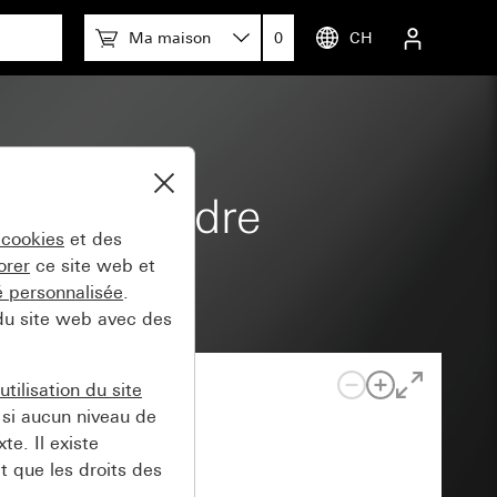
Ma maison
0
CH
é) avec cadre
 cookies
et des
orer
ce site web et
té personnalisée
.
 du site web avec des
tilisation du site
si aucun niveau de
e. Il existe
t que les droits des