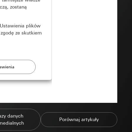
czą, zostaną
Ustawienia plików
 zgodę ze skutkiem
rony
zonych przez
azy danych
Porównaj artykuły
medialnych
ządzenie końcowe
e produkty.
użytkownika,
es pocztowy i adres