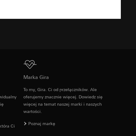
TXT
u kampanii
ata i godzina
zacja geograficzna
osobowych i
osobowych i
Do pobrania
Marka Gira
To my, Gira. Ci od przełączników. Ale
Nr artykułu 0214728
 można znaleźć na
widualny
oferujemy znacznie więcej. Dowiedz się
ię
więcej na temat naszej marki i naszych
RFA
, 388 KB
wartości.
wiający wyjątki:
nym w punkcie 1,
wiający wyjątki:
Poznaj markę
tóra Ci
nym w punkcie 1,