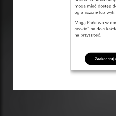
mogą mieć dostęp 
ograniczone lub wykl
Mogą Państwo w dowo
cookie” na dole każ
na przyszłość.
Podstawowe 
Wszystkie pliki coo
Gira Session
Poprawa dzia
Cele przetwarzania
Zastosowanie plików
Strona klientów 
internetowej oraz of
Strona klientów 
użytkowników
Matomo
Marketing
Kategorie danych 
Cele przetwarzania
Strona klientów 
Aby być w stanie r
Kategorie danych 
Strona klientów