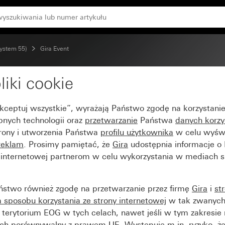
lorze antracytowym
System 55)
Gira Event
liki cookie
ar biały z ramką pośre
Akceptuj wszystkie”, wyrażają Państwo zgodę na korzystani
bnych technologii oraz
przetwarzanie
Państwa
danych korzy
trony i utworzenia Państwa
profilu użytkownika
w celu wyświ
reklam
. Prosimy pamiętać, że
Gira
udostępnia informacje o
y internetowej partnerom w celu wykorzystania w mediach 
ństwo również zgodę na przetwarzanie przez firmę
Gira
i
st
sposobu korzystania ze strony internetowej
w tak zwanych
terytorium EOG w tych celach, nawet jeśli w tym zakresie 
ch porównywalny z prawem UE. Występuje m.in. ryzyko, że