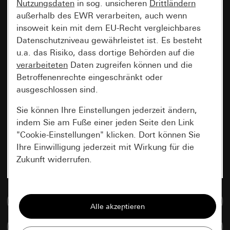
Nutzungsdaten
in sog. unsicheren
Drittländern
außerhalb des EWR verarbeiten, auch wenn
insoweit kein mit dem EU-Recht vergleichbares
Datenschutzniveau gewährleistet ist. Es besteht
u.a. das Risiko, dass dortige Behörden auf die
verarbeiteten
Daten zugreifen können und die
Betroffenenrechte eingeschränkt oder
ausgeschlossen sind.
Sie können Ihre Einstellungen jederzeit ändern,
indem Sie am Fuße einer jeden Seite den Link
"Cookie-Einstellungen" klicken. Dort können Sie
Ihre Einwilligung jederzeit mit Wirkung für die
Zukunft widerrufen.
Essenziell
Zur Mediadatenbank
Alle Cookies, die wir benötigen um Ihnen die
Seite anzeigen zu können.
Artikel vergleichen