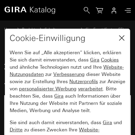
Gira Abdeckrahmen Gira Event Klar Weiß mit Zwischenrah
Home
Produkte
Schalterprogramme
Gira Event (System 55)
Gira Event
Cookie-Einwilligung
Wenn Sie auf „Alle akzeptieren“ klicken, erklären
Abdeckrahmen Gira Event Klar
Sie sich damit einverstanden, dass
Gira
Cookies
und ähnliche Technologien nutzt und Ihre
Website-
Weiß mit Zwischenrahmen
Nutzungsdaten
zur
Verbesserung
dieser Website
Anthrazit
sowie zur Erstellung Ihres
Nutzerprofils
zur Anzeige
von
personalisierter Werbung
verarbeitet
. Bitte
beachten Sie, dass
Gira
auch Informationen über
Ihre Nutzung der Website mit Partnern für soziale
Medien, Werbung und Analyse teilt.
Sie sind auch damit einverstanden, dass
Gira
und
Dritte
zu diesen Zwecken Ihre
Website-