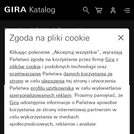
Gira Ramka Gira Esprit linoleum-sklejka, jasnoszary
Strona główna
Produkty
Programy stylistyczne
Gira Esprit (System 55)
Ramka Gira Esprit
Zgoda na pliki cookie
Klikając polecenie „Akceptuj wszystkie”, wyrażają
Ramka Gira Esprit linoleum-
Państwo zgodę na korzystanie przez firmę
Gira
z
plików cookie
i podobnych technologii oraz
sklejka, jasnoszary
przetwarzanie
Państwa
danych korzystania ze
strony
w celu
ulepszenia
tej strony i utworzenia
Państwa
profilu użytkownika
w celu wyświetlania
spersonalizowanych reklam
. Prosimy pamiętać, że
Gira
udostępnia informacje o Państwa sposobie
korzystania ze strony internetowej partnerom w
celu wykorzystania w mediach
społecznościowych, reklamie i analizie.