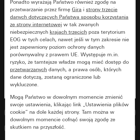
Ponadto wyrażają Państwo również zgodę na
przetwarzanie przez firmę
Gira
i
strony trzecie
danych dotyczących Państwa sposobu korzystania
ze strony internetowej
w tak zwanych
niebezpiecznych
krajach trzecich
poza terytorium
EOG w tych celach, nawet jeśli w tym zakresie nie
jest zapewniony poziom ochrony danych
porównywalny z prawem UE. Występuje m.in.
ryzyko, że tamtejsze władze mogą mieć dostęp do
przetwarzanych
danych, a prawa osób, których
dane dotyczą, zostaną ograniczone lub
wykluczone.
Mogą Państwo w dowolnym momencie zmienić
swoje ustawienia, klikając link „Ustawienia plików
cookie” na dole każdej strony. Tam można w
Do bazy danych multimedialnych
dowolnym momencie cofnąć swoją zgodę ze
skutkiem na przyszłość.
Porównaj artykuły