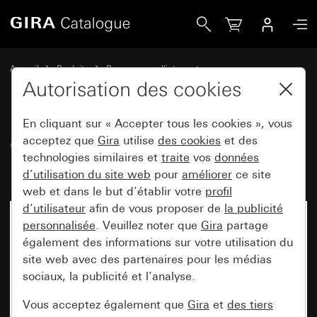
Gira Cadre de finition Gira Esprit linoléum multiplex gris cla
Accueil
Produits
Programmes d'interrupteurs
Gira Esprit (System 55)
Cadre de finition Gira Esprit
Autorisation des cookies
En cliquant sur « Accepter tous les cookies », vous
Cadre de finition Gira Esprit
acceptez que
Gira
utilise
des cookies
et des
technologies similaires et
traite
vos
données
linoléum multiplex gris clair
d’utilisation du site web
pour
améliorer
ce site
web et dans le but d’établir votre
profil
d’utilisateur
afin de vous proposer de
la publicité
personnalisée
. Veuillez noter que
Gira
partage
également des informations sur votre utilisation du
site web avec des partenaires pour les médias
sociaux, la publicité et l’analyse.
Vous acceptez également que
Gira
et
des tiers