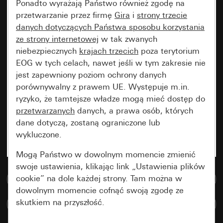
Ponadto wyrażają Państwo również zgodę na
przetwarzanie przez firmę
Gira
i
strony trzecie
danych dotyczących Państwa sposobu korzystania
ze strony internetowej
w tak zwanych
niebezpiecznych
krajach trzecich
poza terytorium
EOG w tych celach, nawet jeśli w tym zakresie nie
jest zapewniony poziom ochrony danych
porównywalny z prawem UE. Występuje m.in.
ryzyko, że tamtejsze władze mogą mieć dostęp do
przetwarzanych
danych, a prawa osób, których
dane dotyczą, zostaną ograniczone lub
wykluczone.
Mogą Państwo w dowolnym momencie zmienić
swoje ustawienia, klikając link „Ustawienia plików
cookie” na dole każdej strony. Tam można w
Do bazy danych multimedialnych
dowolnym momencie cofnąć swoją zgodę ze
skutkiem na przyszłość.
Porównaj artykuły