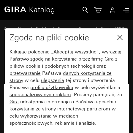
Gira Ramka Gira Standard 55 czysta biel z połyskiem
Strona główna
Produkty
Programy stylistyczne
Standard 55 Gira
Ramka Gira Standard 55
Zgoda na pliki cookie
Klikając polecenie „Akceptuj wszystkie”, wyrażają
Ramka Gira Standard 55 czysta
Państwo zgodę na korzystanie przez firmę
Gira
z
plików cookie
i podobnych technologii oraz
biel z połyskiem
przetwarzanie
Państwa
danych korzystania ze
strony
w celu
ulepszenia
tej strony i utworzenia
Państwa
profilu użytkownika
w celu wyświetlania
spersonalizowanych reklam
. Prosimy pamiętać, że
Gira
udostępnia informacje o Państwa sposobie
korzystania ze strony internetowej partnerom w
celu wykorzystania w mediach
społecznościowych, reklamie i analizie.