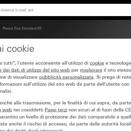
Placca Gira Standard 55
i cookie
 55 bianco puro brillant
tutti", l'utente acconsente all'utilizzo di
cookie
e tecnologie
e dei
dati di utilizzo del sito web
per
migliorare
il sito stesso
ine di visualizzare
pubblicità personalizzata
. Si prega di no
ormazioni sull'utilizzo del sito web da parte dell'utente con
alisi.
nche alla trasmissione, per le finalità di cui sopra, da part
to web
nei cosiddetti
Paesi terzi
non sicuri al di fuori della C
arantito un livello di protezione dei dati comparabile a quel
iste anche il rischio di accesso, da parte delle autorità locali
e dei diritti degli interessati.