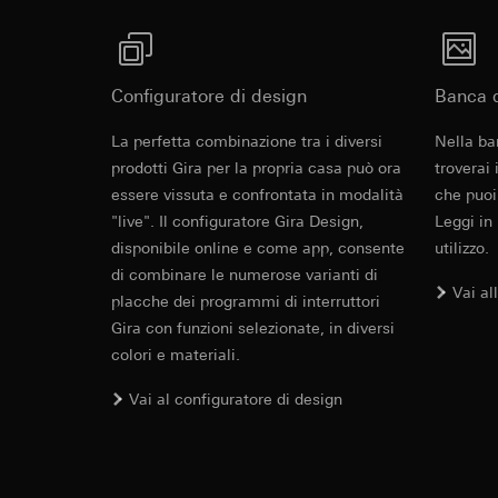
Categorie di dati pe
visitatore, movi
Base giuridica e int
Sito del cliente
Utilizzo del serv
visitatore, movim
telecomunicazion
indirizzo Intern
Configuratore di design
Banca d
Trattamento succe
Base giuridica e int
Revit File p
La perfetta combinazione tra i diversi
Nella ba
Destinatari:
Utilizzo del serv
prodotti Gira per la propria casa può ora
Reparti interni,
troverai
telecomunicazion
LinkedIn Irelan
essere vissuta e confrontata in modalità
Trattamento succe
che puoi
"live". Il configuratore Gira Design,
Leggi in
Trasferimento verso
Destinatari:
Vimeo,
disponibile online e come app, consente
utilizzo.
quanto riguarda la t
Trasferimento verso
rispettiva Informati
di combinare le numerose varianti di
Paese terzo: US
Vai al
Durata dei cookie:
placche dei programmi di interruttori
Decisione di ade
richiedere in bas
Gira con funzioni selezionate, in diversi
Google Ads (
colori e materiali.
Durata dei cookie:
Finalità del trattam
IFC File per
Vai al configuratore di design
campagne. Google Ads
Hotjar
social media, risult
Finalità del trattam
pubblicitarie.
selezionate. Questo
Categorie di dati pe
cliccano, quanto sc