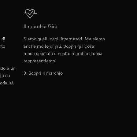
errer e timestamp
to web da parte del
Download
 delle
web in questione,
Il marchio Gira
 di
Siamo quelli degli interruttori. Ma siamo
 delle
Cod. art. 021303
sioni
nto
anche molto di più. Scopri qui cosa
rende speciale il nostro marchio e cosa
RFA
, 372 KB
rappresentiamo.
aesi terzi. Per
ndo a un
imanda qui alla
Scopri il marchio
te da
odalità
andard, copia da
Download
a GDPR
sultati delle
web, piattaforme di
Cod. art. 021303
 delle campagne
mica delle pagine
IFC
, 112.77 KB
 Vediamo dove
e ora della visita,