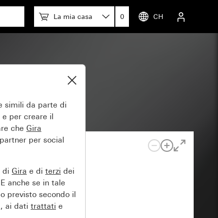
La mia casa
0
CH
e
 simili da parte di
 e per creare il
tare che
Gira
 partner per social
e di
Gira
e di
terzi
dei
EE anche se in tale
lo previsto secondo il
, ai dati
trattati
e