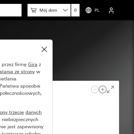
Mój dom
0
PL
e przez firmę
Gira
z
stania ze strony
w
etlania
 Państwa sposobie
społecznościowych,
rony trzecie
danych
 niebezpiecznych
nie jest zapewniony
 tamtejsze władze