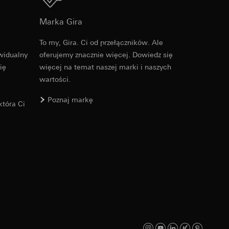
Do pobrania
Marka Gira
ych informacji do
To my, Gira. Ci od przełączników. Ale
PDF
, 600.29 KB
widualny
oferujemy znacznie więcej. Dowiedz się
s URL odsyłający,
ię
więcej na temat naszej marki i naszych
jącego na stronie
wartości.
osobowych i
ającego na stronie
Poznaj markę
tóra Ci
danej strony, adres
Do pobrania
osobowych i
PDF
, 329.98 KB
ajów trzecich. W
ch odsyłamy do
icy
wiający wyjątki: