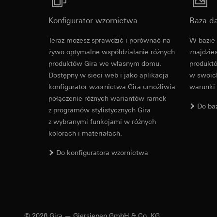
Okres ważności pli
Okres ważności pli
Konfigurator wzornictwa
Baza d
LinkedIn Ins
Vimeo
Cover frame
Cele przetwarzania
Teraz możesz sprawdzić i porównać na
W bazie 
włączania dostosowa
Cele przetwarzania
żywo optymalne współdziałanie różnych
znajdzie
Kategorie danych 
Kategorie danych 
produktów Gira we własnym domu.
produktó
Cleaning and care
jak również stempe
Strona klientów
Dostępny w sieci web i jako aplikacja
w swoich
Podstawa prawna i 
internetowej, w
konfigurator wzornictwa Gira umożliwia
warunki
Stosowanie usług
Strona klientów
połączenie różnych wariantów ramek
prywatności w t
internetowej, wy
Do ba
z programów stylistycznych Gira
Dalsze przetwarz
internetowy lub
z wybranymi funkcjami w różnych
Odbiorcy:
Podstawa prawna i 
kolorach i materiałach.
Działy wewnętrzn
Stosowanie usług
prywatności w t
LinkedIn Irelan
Gira E2
Do konfiguratora wzornictwa
Dalsze przetwarz
Przekazywanie do k
związku z przekazy
Odbiorcy:
Vimeo, L
Steckbrief, Merkm
oświadczenia tejże 
Przekazywanie do k
Okres ważności pli
Kraj trzeci: USA
Decyzja stwierd
© 2026 Gira — Giersiepen GmbH & Co. KG