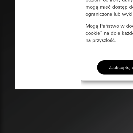
mogą mieć dostęp 
ograniczone lub wykl
Mogą Państwo w dowo
cookie” na dole każ
na przyszłość.
Podstawowe 
Wszystkie pliki coo
Gira Session
Poprawa dzia
Cele przetwarzania
Zastosowanie plików
Strona klientów 
internetowej oraz of
Strona klientów 
użytkowników
Matomo
Marketing
Kategorie danych 
Cele przetwarzania
Strona klientów 
Aby być w stanie r
Kategorie danych 
Strona klientów