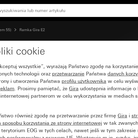
tem 55)
Ramka Gira E2
liki cookie
 matowy (lakierowany)
Akceptuj wszystkie”, wyrażają Państwo zgodę na korzystani
bnych technologii oraz
przetwarzanie
Państwa
danych korzy
trony i utworzenia Państwa
profilu użytkownika
w celu wyświ
reklam
. Prosimy pamiętać, że
Gira
udostępnia informacje o
y internetowej partnerom w celu wykorzystania w mediach 
ństwo również zgodę na przetwarzanie przez firmę
Gira
i
st
sposobu korzystania ze strony internetowej
w tak zwanych
terytorium EOG w tych celach, nawet jeśli w tym zakresie 
ch porównywalny z prawem UE. Występuje m.in. ryzyko, że