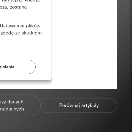
czą, zostaną
Ustawienia plików
 zgodę ze skutkiem
rony
azy danych
zonych przez
Porównaj artykuły
medialnych
ządzenie końcowe
e produkty.
użytkownika,
es pocztowy i adres