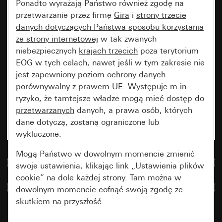
Ponadto wyrażają Państwo również zgodę na
przetwarzanie przez firmę
Gira
i
strony trzecie
danych dotyczących Państwa sposobu korzystania
ze strony internetowej
w tak zwanych
niebezpiecznych
krajach trzecich
poza terytorium
EOG w tych celach, nawet jeśli w tym zakresie nie
jest zapewniony poziom ochrony danych
porównywalny z prawem UE. Występuje m.in.
ryzyko, że tamtejsze władze mogą mieć dostęp do
przetwarzanych
danych, a prawa osób, których
dane dotyczą, zostaną ograniczone lub
wykluczone.
Mogą Państwo w dowolnym momencie zmienić
Do bazy danych multimedialnych
swoje ustawienia, klikając link „Ustawienia plików
cookie” na dole każdej strony. Tam można w
Porównaj artykuły
dowolnym momencie cofnąć swoją zgodę ze
skutkiem na przyszłość.