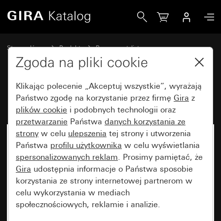
Gira Ramka Gira Studio szkło białe
Strona główna
Produkty
Programy stylistyczne
Gira Studio (System 55)
Ramka Gira Studio
Zgoda na pliki cookie
Klikając polecenie „Akceptuj wszystkie”, wyrażają
Ramka Gira Studio szkło białe
Państwo zgodę na korzystanie przez firmę
Gira
z
plików cookie
i podobnych technologii oraz
przetwarzanie
Państwa
danych korzystania ze
strony
w celu
ulepszenia
tej strony i utworzenia
Państwa
profilu użytkownika
w celu wyświetlania
spersonalizowanych reklam
. Prosimy pamiętać, że
Gira
udostępnia informacje o Państwa sposobie
korzystania ze strony internetowej partnerom w
celu wykorzystania w mediach
społecznościowych, reklamie i analizie.