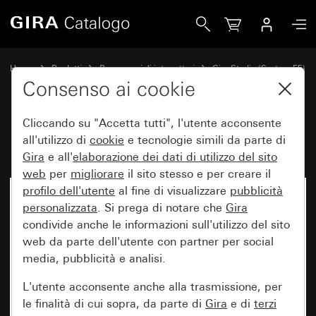
Gira Placca Gira Studio vetro bianco
Home
Prodotti
Programmi di interruttori
Gira Studio (System 55)
Placca Gira Studio
Consenso ai cookie
Cliccando su "Accetta tutti", l'utente acconsente
Placca Gira Studio vetro bianco
all'utilizzo di
cookie
e tecnologie simili da parte di
Gira
e all'
elaborazione dei
dati di utilizzo del sito
web
per
migliorare
il sito stesso e per creare il
profilo dell'utente
al fine di visualizzare
pubblicità
personalizzata
. Si prega di notare che
Gira
condivide anche le informazioni sull'utilizzo del sito
web da parte dell'utente con partner per social
media, pubblicità e analisi.
L'utente acconsente anche alla trasmissione, per
le finalità di cui sopra, da parte di
Gira
e di
terzi