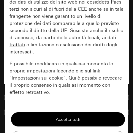
dei
dati di utilizzo del sito web
nei cosiddetti
Paesi
terzi
non sicuri al di fuori della CEE anche se in tale
frangente non viene garantito un livello di
protezione dei dati comparabile a quello previsto
secondo il diritto della UE. Sussiste anche il rischio
di accesso, da parte delle autorità locali, ai dati
trattati
e limitazione o esclusione dei diritti degli
interessati.
È possibile modificare in qualsiasi momento le
proprie impostazioni facendo clic sul link
"Impostazioni sui cookie". Qui è possibile revocare
il proprio consenso in qualsiasi momento con
effetto retroattivo.
Vai alla banca dati multimediale
Essenziali
Confronta articoli
Tutti i cookie necessari per poter mostrare la
pagina.