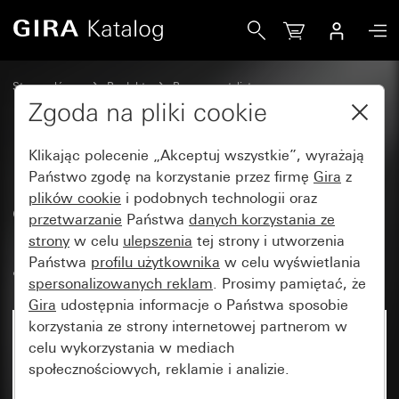
Gira Ramka Gira Event Opaque ciemnobrązowy z ramką po
Strona główna
Produkty
Programy stylistyczne
Gira Event (System 55)
Gira Event
Zgoda na pliki cookie
Klikając polecenie „Akceptuj wszystkie”, wyrażają
Ramka Gira Event Opaque
Państwo zgodę na korzystanie przez firmę
Gira
z
plików cookie
i podobnych technologii oraz
ciemnobrązowy z ramką
przetwarzanie
Państwa
danych korzystania ze
pośrednią w kolorze
strony
w celu
ulepszenia
tej strony i utworzenia
antracytowym
Państwa
profilu użytkownika
w celu wyświetlania
spersonalizowanych reklam
. Prosimy pamiętać, że
Gira
udostępnia informacje o Państwa sposobie
korzystania ze strony internetowej partnerom w
celu wykorzystania w mediach
społecznościowych, reklamie i analizie.