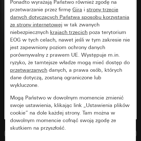
Ponadto wyrażają Państwo również zgodę na
przetwarzanie przez firmę
Gira
i
strony trzecie
danych dotyczących Państwa sposobu korzystania
ze strony internetowej
w tak zwanych
niebezpiecznych
krajach trzecich
poza terytorium
EOG w tych celach, nawet jeśli w tym zakresie nie
jest zapewniony poziom ochrony danych
porównywalny z prawem UE. Występuje m.in.
ryzyko, że tamtejsze władze mogą mieć dostęp do
przetwarzanych
danych, a prawa osób, których
dane dotyczą, zostaną ograniczone lub
wykluczone.
Mogą Państwo w dowolnym momencie zmienić
swoje ustawienia, klikając link „Ustawienia plików
cookie” na dole każdej strony. Tam można w
dowolnym momencie cofnąć swoją zgodę ze
skutkiem na przyszłość.
Do bazy danych multimedialnych