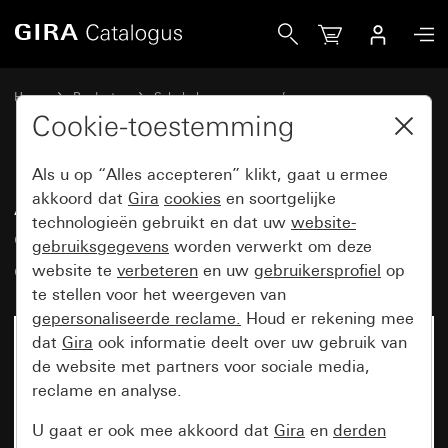
Gira Afdekramen Gira Event Opaque donkerbruin met overg
Home
Producten
Schakelaarprogramma’s
Gira Event (System 55)
Gira Event
Cookie-toestemming
Als u op “Alles accepteren” klikt, gaat u ermee
Afdekramen Gira Event Opaque
akkoord dat
Gira
cookies
en soortgelijke
technologieën gebruikt en dat uw
website-
donkerbruin met
gebruiksgegevens
worden verwerkt om deze
overgangsafdekplaat antraciet
website te
verbeteren
en uw
gebruikersprofiel
op
te stellen voor het weergeven van
gepersonaliseerde reclame.
Houd er rekening mee
dat
Gira
ook informatie deelt over uw gebruik van
de website met partners voor sociale media,
reclame en analyse.
U gaat er ook mee akkoord dat
Gira
en
derden