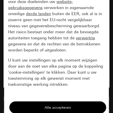
voor deze doeleinden uw
website-
gebruiksgegevens
verwerken in zogenaamde
onveilige
derde landen
buiten de EER, ook al is in
zoverre geen met het EU-recht vergelijkbaar
niveau van gegevensbescherming gewaarborgd.
Het risico bestaat onder meer dat de bevoegde
autoriteiten toegang hebben tot de
verwerkte
gegevens en dat de rechten van de betrokkenen
worden beperkt of uitgesloten.
U kunt uw instellingen op elk moment wijzigen
door aan de voet van elke pagina op de koppeling
'cookie-instellingen' te klikken. Daar kunt u uw
toestemming op elk gewenst moment met
toekomstige werking intrekken.
Essentieel
Naar de mediadatabase
Alle cookies die wij nodig hebben om de
Artikelen verglijken
pagina te kunnen weergeven.