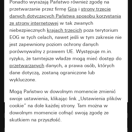
Ponadto wyrażają Państwo również zgodę na
przetwarzanie przez firmę
Gira
i
strony trzecie
danych dotyczących Państwa sposobu korzystania
ze strony internetowej
w tak zwanych
niebezpiecznych
krajach trzecich
poza terytorium
EOG w tych celach, nawet jeśli w tym zakresie nie
jest zapewniony poziom ochrony danych
porównywalny z prawem UE. Występuje m.in.
ryzyko, że tamtejsze władze mogą mieć dostęp do
przetwarzanych
danych, a prawa osób, których
dane dotyczą, zostaną ograniczone lub
wykluczone.
Mogą Państwo w dowolnym momencie zmienić
swoje ustawienia, klikając link „Ustawienia plików
cookie” na dole każdej strony. Tam można w
dowolnym momencie cofnąć swoją zgodę ze
Do bazy danych multimedialnych
skutkiem na przyszłość.
Porównaj artykuły