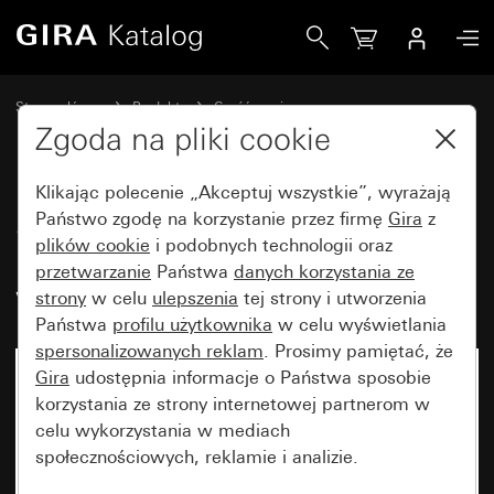
Gira Stary - Klawisz z okienkiem kontrolnym i symbolem G
Strona główna
Produkty
Część zamienna
Urządzenia podtynkowe i osłony
Wyłączniki i przyciski
Zgoda na pliki cookie
Klikając polecenie „Akceptuj wszystkie”, wyrażają
Stary - Klawisz z okienkiem
Państwo zgodę na korzystanie przez firmę
Gira
z
plików cookie
i podobnych technologii oraz
kontrolnym i symbolem Gniazdo
przetwarzanie
Państwa
danych korzystania ze
wtyczkowe
strony
w celu
ulepszenia
tej strony i utworzenia
Państwa
profilu użytkownika
w celu wyświetlania
spersonalizowanych reklam
. Prosimy pamiętać, że
Gira
udostępnia informacje o Państwa sposobie
korzystania ze strony internetowej partnerom w
celu wykorzystania w mediach
społecznościowych, reklamie i analizie.