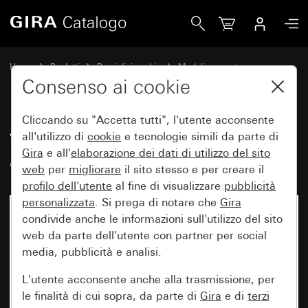
Gira Vecchio - Bilanciere con finestra di controllo e simbolo
Home
Prodotti
Pezzi di ricambio
Moduli e coperture
Comando a interruttore e a pulsante
Consenso ai cookie
Cliccando su "Accetta tutti", l'utente acconsente
Vecchio - Bilanciere con finestra
all'utilizzo di
cookie
e tecnologie simili da parte di
Gira
e all'
elaborazione dei
dati di utilizzo del sito
di controllo e simbolo Presa
web
per
migliorare
il sito stesso e per creare il
profilo dell'utente
al fine di visualizzare
pubblicità
personalizzata
. Si prega di notare che
Gira
condivide anche le informazioni sull'utilizzo del sito
web da parte dell'utente con partner per social
media, pubblicità e analisi.
L'utente acconsente anche alla trasmissione, per
le finalità di cui sopra, da parte di
Gira
e di
terzi