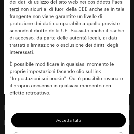
dei
dati di utilizzo del sito web
nei cosiddetti
Paesi
terzi
non sicuri al di fuori della CEE anche se in tale
frangente non viene garantito un livello di
protezione dei dati comparabile a quello previsto
secondo il diritto della UE. Sussiste anche il rischio
di accesso, da parte delle autorità locali, ai dati
trattati
e limitazione o esclusione dei diritti degli
interessati.
È possibile modificare in qualsiasi momento le
proprie impostazioni facendo clic sul link
"Impostazioni sui cookie". Qui è possibile revocare
il proprio consenso in qualsiasi momento con
effetto retroattivo.
Vai alla banca dati multimediale
Essenziali
Tutti i cookie necessari per poter mostrare la
Confronta articoli
pagina.