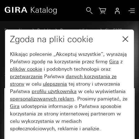
Gira Podtynkowy łącznik samopowrotny 10 AX 250 V~
Strona główna
Produkty
Programy stylistyczne
Gira F100
Wyłączniki i przyciski z płytą montażową
Zgoda na pliki cookie
Klikając polecenie „Akceptuj wszystkie”, wyrażają
Podtynkowy łącznik
Państwo zgodę na korzystanie przez firmę
Gira
z
plików cookie
i podobnych technologii oraz
samopowrotny 10 AX 250 V~
przetwarzanie
Państwa
danych korzystania ze
strony
w celu
ulepszenia
tej strony i utworzenia
Państwa
profilu użytkownika
w celu wyświetlania
Artykuł już niedostępny
spersonalizowanych reklam
. Prosimy pamiętać, że
Gira
udostępnia informacje o Państwa sposobie
korzystania ze strony internetowej partnerom w
celu wykorzystania w mediach
społecznościowych, reklamie i analizie.