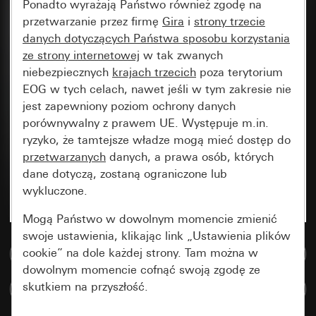
Ponadto wyrażają Państwo również zgodę na
przetwarzanie przez firmę
Gira
i
strony trzecie
danych dotyczących Państwa sposobu korzystania
ze strony internetowej
w tak zwanych
niebezpiecznych
krajach trzecich
poza terytorium
EOG w tych celach, nawet jeśli w tym zakresie nie
jest zapewniony poziom ochrony danych
porównywalny z prawem UE. Występuje m.in.
ryzyko, że tamtejsze władze mogą mieć dostęp do
przetwarzanych
danych, a prawa osób, których
dane dotyczą, zostaną ograniczone lub
wykluczone.
Mogą Państwo w dowolnym momencie zmienić
swoje ustawienia, klikając link „Ustawienia plików
cookie” na dole każdej strony. Tam można w
Do bazy danych multimedialnych
dowolnym momencie cofnąć swoją zgodę ze
skutkiem na przyszłość.
Porównaj artykuły