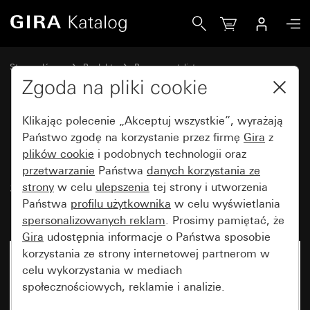
Gira Przycisk 10 A 250 V~ z pionowym klawiszem samopowr
Strona główna
Produkty
Programy stylistyczne
Bryzgoszczelne Gira
Bryzgoszczelny podtynkowy IP44 Gira TX_44
Zgoda na pliki cookie
Klikając polecenie „Akceptuj wszystkie”, wyrażają
Przycisk 10 A 250 V~ z
Państwo zgodę na korzystanie przez firmę
Gira
z
plików cookie
i podobnych technologii oraz
pionowym klawiszem
przetwarzanie
Państwa
danych korzystania ze
samopowrotnym i okienkiem
strony
w celu
ulepszenia
tej strony i utworzenia
kontrolnym Przełącznik 1 pin
Państwa
profilu użytkownika
w celu wyświetlania
spersonalizowanych reklam
. Prosimy pamiętać, że
Gira
udostępnia informacje o Państwa sposobie
korzystania ze strony internetowej partnerom w
Artykuł już niedostępny
celu wykorzystania w mediach
społecznościowych, reklamie i analizie.