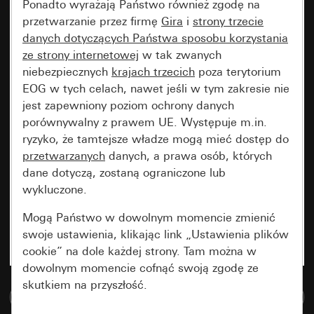
Ponadto wyrażają Państwo również zgodę na
przetwarzanie przez firmę
Gira
i
strony trzecie
danych dotyczących Państwa sposobu korzystania
ze strony internetowej
w tak zwanych
niebezpiecznych
krajach trzecich
poza terytorium
EOG w tych celach, nawet jeśli w tym zakresie nie
jest zapewniony poziom ochrony danych
porównywalny z prawem UE. Występuje m.in.
ryzyko, że tamtejsze władze mogą mieć dostęp do
przetwarzanych
danych, a prawa osób, których
dane dotyczą, zostaną ograniczone lub
wykluczone.
Mogą Państwo w dowolnym momencie zmienić
swoje ustawienia, klikając link „Ustawienia plików
cookie” na dole każdej strony. Tam można w
dowolnym momencie cofnąć swoją zgodę ze
skutkiem na przyszłość.
Do bazy danych multimedialnych