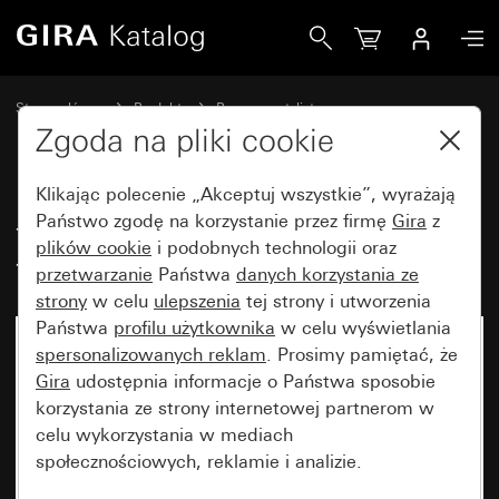
Gira Łącznik kołyskowy 10 AX 250 V~ Łącznik podwójny
Strona główna
Produkty
Programy stylistyczne
Bryzgoszczelne Gira
Gira bryzgoszczelny natynkowy IP44
Zgoda na pliki cookie
Klikając polecenie „Akceptuj wszystkie”, wyrażają
Łącznik kołyskowy 10 AX 250 V~
Państwo zgodę na korzystanie przez firmę
Gira
z
plików cookie
i podobnych technologii oraz
Łącznik podwójny
przetwarzanie
Państwa
danych korzystania ze
strony
w celu
ulepszenia
tej strony i utworzenia
Państwa
profilu użytkownika
w celu wyświetlania
Artykuł już niedostępny
spersonalizowanych reklam
. Prosimy pamiętać, że
Gira
udostępnia informacje o Państwa sposobie
korzystania ze strony internetowej partnerom w
celu wykorzystania w mediach
społecznościowych, reklamie i analizie.