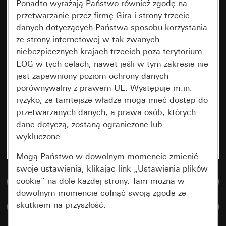
Ponadto wyrażają Państwo również zgodę na
przetwarzanie przez firmę
Gira
i
strony trzecie
danych dotyczących Państwa sposobu korzystania
ze strony internetowej
w tak zwanych
niebezpiecznych
krajach trzecich
poza terytorium
EOG w tych celach, nawet jeśli w tym zakresie nie
jest zapewniony poziom ochrony danych
porównywalny z prawem UE. Występuje m.in.
ryzyko, że tamtejsze władze mogą mieć dostęp do
przetwarzanych
danych, a prawa osób, których
dane dotyczą, zostaną ograniczone lub
wykluczone.
Mogą Państwo w dowolnym momencie zmienić
swoje ustawienia, klikając link „Ustawienia plików
cookie” na dole każdej strony. Tam można w
Do bazy danych multimedialnych
dowolnym momencie cofnąć swoją zgodę ze
skutkiem na przyszłość.
Porównaj artykuły