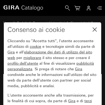
Gira Interruttore a bilanciere 10 AX 250 V~ Doppio interrut
Home
Prodotti
Programmi di interruttori
Gira protetto dall'acqua
Con protezione dall'acqua sopra intonaco IP44 Gira
Consenso ai cookie
Cliccando su "Accetta tutti", l'utente acconsente
Interruttore a bilanciere
all'utilizzo di
cookie
e tecnologie simili da parte di
Gira
e all'
elaborazione dei
dati di utilizzo del sito
10 AX 250 V~ Doppio
web
per
migliorare
il sito stesso e per creare il
interruttore
profilo dell'utente
al fine di visualizzare
pubblicità
personalizzata
. Si prega di notare che
Gira
condivide anche le informazioni sull'utilizzo del sito
web da parte dell'utente con partner per social
Non più disponibile
media, pubblicità e analisi.
L'utente acconsente anche alla trasmissione, per
le finalità di cui sopra, da parte di
Gira
e di
terzi