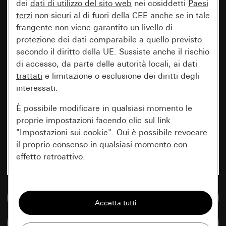
dei
dati di utilizzo del sito web
nei cosiddetti
Paesi
terzi
non sicuri al di fuori della CEE anche se in tale
frangente non viene garantito un livello di
protezione dei dati comparabile a quello previsto
secondo il diritto della UE. Sussiste anche il rischio
di accesso, da parte delle autorità locali, ai dati
trattati
e limitazione o esclusione dei diritti degli
interessati.
È possibile modificare in qualsiasi momento le
proprie impostazioni facendo clic sul link
"Impostazioni sui cookie". Qui è possibile revocare
il proprio consenso in qualsiasi momento con
effetto retroattivo.
Essenziali
Vai alla banca dati multimediale
Tutti i cookie necessari per poter mostrare la
pagina.
Confronta articoli