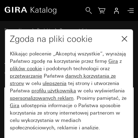
Gira Łącznik do obudowy natynkowej Gira Studio
Strona główna
Produkty
Programy stylistyczne
Gira Studio (System 55)
Montaż natynkowy
Zgoda na pliki cookie
Klikając polecenie „Akceptuj wszystkie”, wyrażają
Łącznik do obudowy natynkowej
Państwo zgodę na korzystanie przez firmę
Gira
z
plików cookie
i podobnych technologii oraz
Gira Studio
przetwarzanie
Państwa
danych korzystania ze
strony
w celu
ulepszenia
tej strony i utworzenia
Państwa
profilu użytkownika
w celu wyświetlania
spersonalizowanych reklam
. Prosimy pamiętać, że
Gira
udostępnia informacje o Państwa sposobie
korzystania ze strony internetowej partnerom w
celu wykorzystania w mediach
społecznościowych, reklamie i analizie.