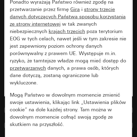
Ponadto wyrażają Państwo również zgodę na
przetwarzanie przez firmę
Gira
i
strony trzecie
danych dotyczących Państwa sposobu korzystania
ze strony internetowej
w tak zwanych
niebezpiecznych
krajach trzecich
poza terytorium
EOG w tych celach, nawet jeśli w tym zakresie nie
jest zapewniony poziom ochrony danych
porównywalny z prawem UE. Występuje m.in.
ryzyko, że tamtejsze władze mogą mieć dostęp do
przetwarzanych
danych, a prawa osób, których
dane dotyczą, zostaną ograniczone lub
wykluczone.
Mogą Państwo w dowolnym momencie zmienić
swoje ustawienia, klikając link „Ustawienia plików
cookie” na dole każdej strony. Tam można w
Do bazy danych multimedialnych
dowolnym momencie cofnąć swoją zgodę ze
skutkiem na przyszłość.
Porównaj artykuły