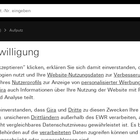
)
Aufputz
willigung
r Aufputz-Gehäuse Gira 
kzeptieren“ klicken, erklären Sie sich damit einverstanden,
ogien nutzt und Ihre
Website-Nutzungsdaten
zur
Verbesser
Ihres
Nutzerprofils
zur Anzeige von
personalisierter Werbun
ira
auch Informationen über Ihre Nutzung der Website mit Pa
Analyse teilt.
einverstanden, dass
Gira
und
Dritte
zu diesen Zwecken Ihre
g. unsicheren
Drittländern
außerhalb des EWR verarbeiten, 
t vergleichbares Datenschutzniveau gewährleistet ist. Es b
 Behörden auf die
verarbeiteten
Daten zugreifen können und 
ngeschränkt oder ausgeschlossen sind.