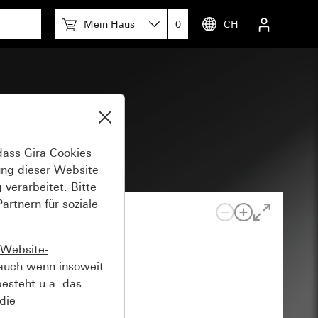
Mein Haus
0
CH
Studio
 dass
Gira
Cookies
ung
dieser Website
g
verarbeitet
. Bitte
rtnern für soziale
Website-
auch wenn insoweit
esteht u.a. das
die