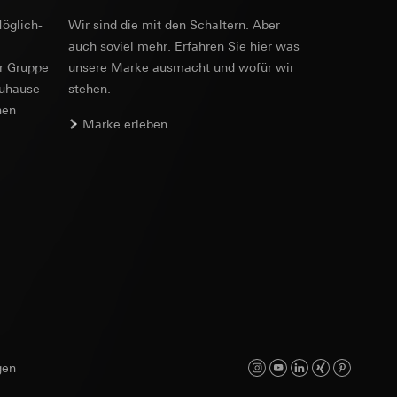
sung
sucht, Datum und
öglich­
Wir sind die mit den Schaltern. Aber
andort
auch soviel mehr. Erfahren Sie hier was
er Gruppe
unsere Marke aus­macht und wofür wir
r, Endgerät
zuhause
stehen.
nen
e unter
Marke erleben
 Kopie zu erfragen
 Kopie zu erfragen
r Informationen und
erung
sung
gen
sucht, Datum und
andort