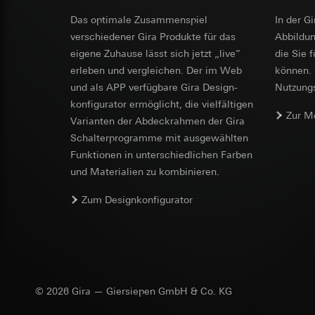
Datenverarbeitung
Einsatz des Dien
Kategorien person
Das optimale Zusammenspiel
In der G
Folgeverarbeitun
XSRF-Token
Uhrzeit des Besuchs
verschiedener Gira Produkte für das
Ab­bild­
Empfänger:
Rechtsgrundlage und
Datenverarbeitung
eigene Zuhause lässt sich jetzt „live”
die Sie 
interne Abteilun
Einsatz des Dien
Kategorien person
erleben und vergleichen. Der im Web
können. 
Google Ireland L
Folgeverarbeitun
Rechtsgrundlage und
und als APP verfügbare Gira Design­
Nutzungs­
Informationen da
Empfänger:
Empfänger:
interne
konfigurator ermög­licht, die vielfältigen
https://business.
Zur M
Drittlandübermittlu
interne Abteilun
Vari­an­ten der Abdeck­rahmen der Gira
Drittlandübermittlu
Lebensdauer des C
Meta Platforms I
Schalter­programme mit ausge­wählten
Drittland: USA
Funkti­onen in unterschiedlichen Farben
Drittlandübermittlu
Angemessenheits
GIRA_zg
Drittland: USA
und Materialien zu kombinieren.
bei
Gira Giersi
Angemessenheits
Datenverarbeitung
Lebensdauer des C
Zum Designkonfigurator
bei
Gira Giersi
Services
Kategorien person
Lebensdauer des C
Google Tag 
(Bauherr/Endverbra
Rechtsgrundlage und
Datenverarbeitung
Pinterest Ta
Einsatz des Dien
Kategorien person
Datenverarbeitung
Art. 6 Abs. 1 lit
Rechtsgrundlage und
© 2026 Gira — Giersiepen GmbH & Co. KG
Kategorien person
Verfolgte berech
Einsatz des Dien
Uhrzeit des Besuchs
Folgeverarbeitun