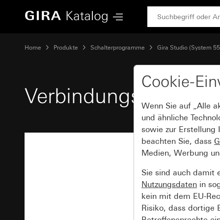
Gira Verbindungsstück für Aufputz-Gehäuse Gira Studio
Home
Produkte
Schalterprogramme
Gira Studio (System 55
Cookie-Ein
Verbindungsstück fü
Wenn Sie auf „Alle a
und ähnliche Technol
sowie zur Erstellung 
beachten Sie, dass
G
Medien, Werbung und 
Sie sind auch damit 
Nutzungsdaten
in so
kein mit dem EU-Rech
Risiko, dass dortige
Betroffenenrechte ei