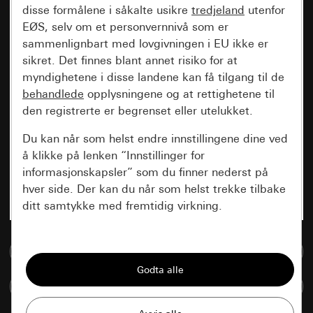
disse formålene i såkalte usikre
tredjeland
utenfor
EØS, selv om et personvernnivå som er
sammenlignbart med lovgivningen i EU ikke er
sikret. Det finnes blant annet risiko for at
myndighetene i disse landene kan få tilgang til de
behandlede
opplysningene og at rettighetene til
den registrerte er begrenset eller utelukket.
Du kan når som helst endre innstillingene dine ved
å klikke på lenken “Innstillinger for
informasjonskapsler” som du finner nederst på
hver side. Der kan du når som helst trekke tilbake
ditt samtykke med fremtidig virkning.
Vesentlige
Til mediadatabase
Alle informasjonskapslene vi trenger for å
kunne vise deg siden.
Sammenlign artikkel