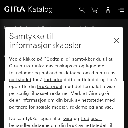
Gira Vippe dobbel audiostyring System 55
Hjem
Produkter
Teknikk og funksjoner
Gira One
Betjeningsenheter
Samtykke til
informasjonskapsler
Vippe dobbel audiostyring
Ved å klikke på “Godta alle” samtykker du til at
System 55
Gira
bruker informasjonskapsler
og lignende
teknologier og
behandler
dataene om din bruk av
nettstedet
for å
forbedre
dette nettstedet og for å
opprette din
brukerprofil
med det formålet å vise
personlig tilpasset reklame
. Merk at
Gira
også
deler informasjon om din bruk av nettstedet med
partnere for sosiale medier, reklame og analyse.
Du samtykker også til at
Gira
og
tredjepart
behandler
dataene om din bruk av nettstedet
til