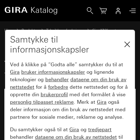
Gira Vippesett enkelt individuelt for tastsensor 4.95
Hjem
Produkter
Teknikk og funksjoner
Gira KNX system
Gira betjeningsenheter for KNX
Samtykke til
informasjonskapsler
Vippesett enkelt individuelt for
Ved å klikke på “Godta alle” samtykker du til at
tastsensor 4.95
Gira
bruker informasjonskapsler
og lignende
teknologier og
behandler
dataene om din bruk av
nettstedet
for å
forbedre
dette nettstedet og for å
opprette din
brukerprofil
med det formålet å vise
personlig tilpasset reklame
. Merk at
Gira
også
deler informasjon om din bruk av nettstedet med
partnere for sosiale medier, reklame og analyse.
Du samtykker også til at
Gira
og
tredjepart
behandler
dataene om din bruk av nettstedet
til