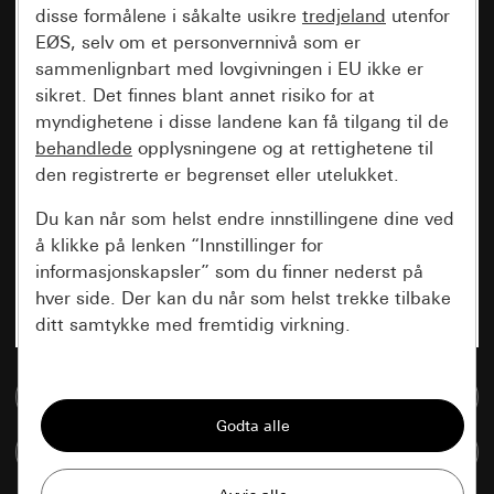
disse formålene i såkalte usikre
tredjeland
utenfor
EØS, selv om et personvernnivå som er
sammenlignbart med lovgivningen i EU ikke er
sikret. Det finnes blant annet risiko for at
myndighetene i disse landene kan få tilgang til de
behandlede
opplysningene og at rettighetene til
den registrerte er begrenset eller utelukket.
Du kan når som helst endre innstillingene dine ved
å klikke på lenken “Innstillinger for
informasjonskapsler” som du finner nederst på
hver side. Der kan du når som helst trekke tilbake
ditt samtykke med fremtidig virkning.
Vesentlige
Til mediadatabase
Alle informasjonskapslene vi trenger for å
kunne vise deg siden.
Sammenlign artikkel