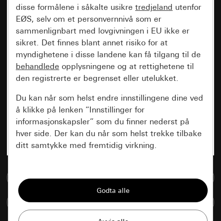
disse formålene i såkalte usikre
tredjeland
utenfor
EØS, selv om et personvernnivå som er
sammenlignbart med lovgivningen i EU ikke er
sikret. Det finnes blant annet risiko for at
myndighetene i disse landene kan få tilgang til de
behandlede
opplysningene og at rettighetene til
den registrerte er begrenset eller utelukket.
Du kan når som helst endre innstillingene dine ved
å klikke på lenken “Innstillinger for
informasjonskapsler” som du finner nederst på
hver side. Der kan du når som helst trekke tilbake
ditt samtykke med fremtidig virkning.
Vesentlige
Til mediadatabase
Alle informasjonskapslene vi trenger for å
kunne vise deg siden.
Sammenlign artikkel