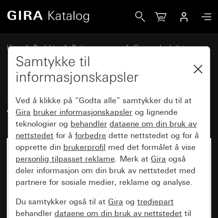
Gira SCHUKO-stikkontakt 16 A 250 V~med klapplokk TX_4
Hjem
Produkter
Bryterprogrammer
Gira vannbeskyttet
Vannbeskyttet innfelt IP44 Gira TX_44
Samtykke til
informasjonskapsler
SCHUKO-stikkontakt 16 A 250
Ved å klikke på “Godta alle” samtykker du til at
V~med klapplokk TX_44
Gira
bruker informasjonskapsler
og lignende
teknologier og
behandler
dataene om din bruk av
nettstedet
for å
forbedre
dette nettstedet og for å
opprette din
brukerprofil
med det formålet å vise
personlig tilpasset reklame
. Merk at
Gira
også
deler informasjon om din bruk av nettstedet med
partnere for sosiale medier, reklame og analyse.
Du samtykker også til at
Gira
og
tredjepart
behandler
dataene om din bruk av nettstedet
til