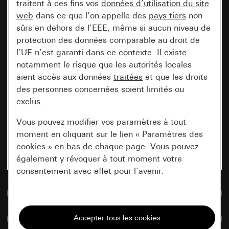
traitent à ces fins vos
données d’utilisation du site
web
dans ce que l’on appelle des
pays tiers
non
sûrs en dehors de l’EEE, même si aucun niveau de
protection des données comparable au droit de
l’UE n’est garanti dans ce contexte. Il existe
notamment le risque que les autorités locales
aient accès aux données
traitées
et que les droits
des personnes concernées soient limités ou
exclus.
Vous pouvez modifier vos paramètres à tout
moment en cliquant sur le lien « Paramètres des
cookies » en bas de chaque page. Vous pouvez
également y révoquer à tout moment votre
consentement avec effet pour l’avenir.
Accéder à la base de données de médias
Nécessaires
Tous les cookies dont nous avons besoin pour
Comparer des articles
pouvoir vous afficher le site.