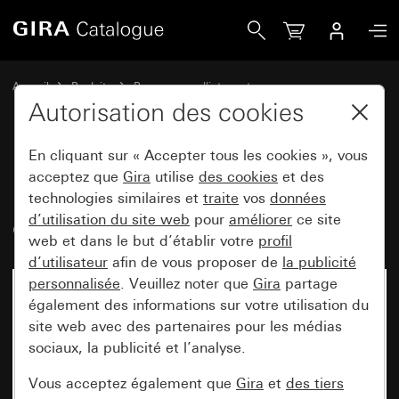
Gira Prise SCHUKO 16 A 250 V~avec clapet TX_44
Accueil
Produits
Programmes d'interrupteurs
Gira protégé contre l'eau
Autorisation des cookies
Montage encastré protégé contre l'eau IP44 Gira TX_44
En cliquant sur « Accepter tous les cookies », vous
acceptez que
Gira
utilise
des cookies
et des
Prise SCHUKO 16 A 250 V~avec
technologies similaires et
traite
vos
données
d’utilisation du site web
pour
améliorer
ce site
clapet TX_44
web et dans le but d’établir votre
profil
d’utilisateur
afin de vous proposer de
la publicité
personnalisée
. Veuillez noter que
Gira
partage
également des informations sur votre utilisation du
site web avec des partenaires pour les médias
sociaux, la publicité et l’analyse.
Vous acceptez également que
Gira
et
des tiers