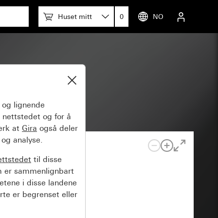
Huset mitt
0
NO
polet
og lignende
 nettstedet og for å
erk at
Gira
også deler
 og analyse.
ettstedet
til disse
m er sammenlignbart
hetene i disse landene
rte er begrenset eller