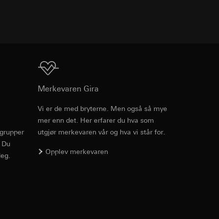
v effekten av
TXT
ato og klokkeslett
mmunikasjon og
ernforordningen
mmunikasjon og
inger
ernforordningen
Nedlasting
Merkevaren Gira
t for brytere - bestillingsnumerene
Vi er de med bryterne. Men også så mye
mer enn det. Her erfarer du hva som
Art.nr. 3101 00

rgrupper
utgjør merkevaren vår og hva vi står for.
3102 00

suler, kopi kan
3102 10

. Du
lysningselementer
suler, kopi kan
av a i
Opplev merkevaren
3102 11

eg.
av a i
3102 12

3102 13

lkoblingsmuligheter og funksjoner av LED-
3102 30

3102 31

3102 35

3104 005
