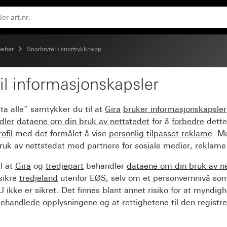
lbehør
Snorbryter / snortrykknapp
il informasjonskapsler
p 10 A 250 V~ lukker 1-
ta alle” samtykker du til at
Gira
bruker informasjonskapsler
dler
dataene om din bruk av nettstedet
for å
forbedre
dette
ofil
med det formålet å vise
personlig tilpasset reklame
. M
ruk av nettstedet med partnere for sosiale medier, reklame
l at
Gira
og
tredjepart
behandler
dataene om din bruk av n
sikre
tredjeland
utenfor EØS, selv om et personvernnivå so
 ikke er sikret. Det finnes blant annet risiko for at myndig
ehandlede
opplysningene og at rettighetene til den registre