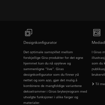
Programvare
LED-belysningselementer kan brukes fra forsi
Formål med behandl
Kategorier for pers
Artikkel 6, avsni
kampanjer
Ved 180° rotasjon av belysningselementeter de
Rettslig grunnlag og
Forsvar av beret
Kategorier for pers
kontrollbelysning og kontinuerlig belysning, av
Bruk av tjeneste
Mottaker:
Interne 
for besøket, enhets
telemedier)
Overføring til tredj
Rettslig grunnlag og
Senere behandlin
Informasjonskapsel
Bruk av tjeneste
Mottaker:
telemedier)
Merknader
Interne avdeling
Senere behandlin
Google Ireland L
Designkonfigurator
Mediad
Mottaker:
For informasjon
Kan også kobles til med belysningsmulighet.
Interne avdeling
https://business.
Det optimale samspillet mellom
I Giras 
Pinterest, Inc. (
Rocker switc
Overføring til tredj
forskjellige Gira-produkter for det egne
illustra
Overføring til tredj
Tredjeland: USA
hjemmet kan du nå oppleve og
som du k
Tredjeland: USA
Avgjørelse om ti
sammenligne “live”. Giras
publikas
EC Declaration of
Avgjørelse om ti
bestilles ved hen
designkonfigurator som du finner på
brukervil
bestilles ved hen
personvernforor
nettet og som app, gjør det mulig å
personvernforor
Til m
Informasjonskapsel
kombinere de mangfoldige variantene
Informasjonskapsel
dekselrammer i Giras bryterprogram med
Vimeo
utvalgte funksjoner i ulike farger og
LinkedIn Ins
materialer.
Formål med behandl