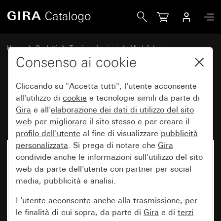
Gira Modulo pulsante a tirante 10 A 250 V~ contatto NO 1 
Home
Prodotti
Tecnica e funzioni
Moduli da incasso, accessori
Interruttore / Pulsante a tirante
Consenso ai cookie
Cliccando su "Accetta tutti", l'utente acconsente
Modulo pulsante a tirante
all'utilizzo di
cookie
e tecnologie simili da parte di
Gira
e all'
elaborazione dei
dati di utilizzo del sito
10 A 250 V~ contatto NO 1 polo
web
per
migliorare
il sito stesso e per creare il
profilo dell'utente
al fine di visualizzare
pubblicità
personalizzata
. Si prega di notare che
Gira
condivide anche le informazioni sull'utilizzo del sito
web da parte dell'utente con partner per social
media, pubblicità e analisi.
L'utente acconsente anche alla trasmissione, per
le finalità di cui sopra, da parte di
Gira
e di
terzi