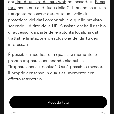
dei
dati di utilizzo del sito web
nei cosiddetti
Paesi
terzi
non sicuri al di fuori della CEE anche se in tale
frangente non viene garantito un livello di
protezione dei dati comparabile a quello previsto
secondo il diritto della UE. Sussiste anche il rischio
di accesso, da parte delle autorità locali, ai dati
trattati
e limitazione o esclusione dei diritti degli
interessati.
È possibile modificare in qualsiasi momento le
proprie impostazioni facendo clic sul link
"Impostazioni sui cookie". Qui è possibile revocare
il proprio consenso in qualsiasi momento con
effetto retroattivo.
Vai alla banca dati multimediale
Essenziali
Tutti i cookie necessari per poter mostrare la
Confronta articoli
pagina.