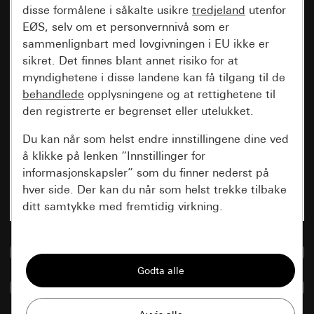
disse formålene i såkalte usikre
tredjeland
utenfor
EØS, selv om et personvernnivå som er
sammenlignbart med lovgivningen i EU ikke er
sikret. Det finnes blant annet risiko for at
myndighetene i disse landene kan få tilgang til de
behandlede
opplysningene og at rettighetene til
den registrerte er begrenset eller utelukket.
Du kan når som helst endre innstillingene dine ved
å klikke på lenken “Innstillinger for
informasjonskapsler” som du finner nederst på
hver side. Der kan du når som helst trekke tilbake
ditt samtykke med fremtidig virkning.
Vesentlige
Til mediadatabase
Alle informasjonskapslene vi trenger for å
kunne vise deg siden.
Sammenlign artikkel