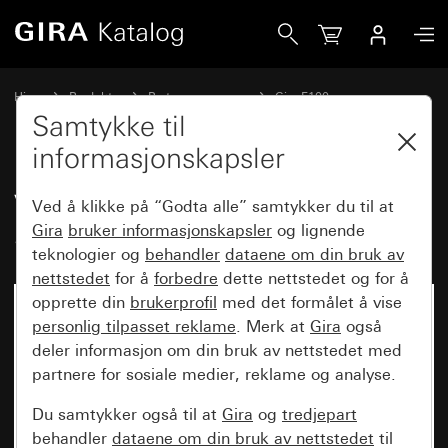
Gira Vippe dobbel med pilsymboler System 70
Hjem
Produkter
Bryterprogrammer
Gira F100
Kobling og trykking
Samtykke til
informasjonskapsler
Vippe dobbel med pilsymboler
Ved å klikke på “Godta alle” samtykker du til at
System 70
Gira
bruker informasjonskapsler
og lignende
teknologier og
behandler
dataene om din bruk av
nettstedet
for å
forbedre
dette nettstedet og for å
opprette din
brukerprofil
med det formålet å vise
personlig tilpasset reklame
. Merk at
Gira
også
deler informasjon om din bruk av nettstedet med
partnere for sosiale medier, reklame og analyse.
Du samtykker også til at
Gira
og
tredjepart
behandler
dataene om din bruk av nettstedet
til