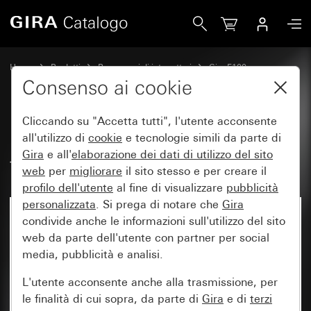
Gira Bilanciere 2 moduli con simboli freccia System 70
Home
Prodotti
Programmi di interruttori
Gira F100
Comando a interruttore e a pulsante
Consenso ai cookie
Cliccando su "Accetta tutti", l'utente acconsente
Bilanciere 2 moduli con simboli
all'utilizzo di
cookie
e tecnologie simili da parte di
Gira
e all'
elaborazione dei
dati di utilizzo del sito
freccia System 70
web
per
migliorare
il sito stesso e per creare il
profilo dell'utente
al fine di visualizzare
pubblicità
personalizzata
. Si prega di notare che
Gira
condivide anche le informazioni sull'utilizzo del sito
web da parte dell'utente con partner per social
media, pubblicità e analisi.
L'utente acconsente anche alla trasmissione, per
le finalità di cui sopra, da parte di
Gira
e di
terzi