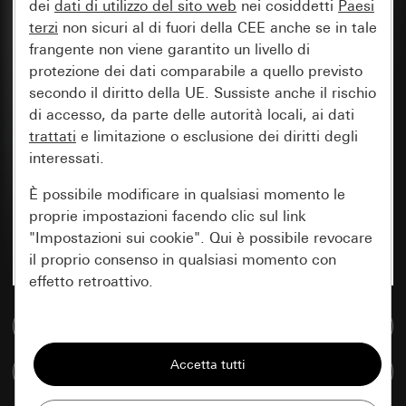
dei
dati di utilizzo del sito web
nei cosiddetti
Paesi
terzi
non sicuri al di fuori della CEE anche se in tale
frangente non viene garantito un livello di
protezione dei dati comparabile a quello previsto
secondo il diritto della UE. Sussiste anche il rischio
di accesso, da parte delle autorità locali, ai dati
trattati
e limitazione o esclusione dei diritti degli
interessati.
È possibile modificare in qualsiasi momento le
proprie impostazioni facendo clic sul link
"Impostazioni sui cookie". Qui è possibile revocare
il proprio consenso in qualsiasi momento con
effetto retroattivo.
Vai alla banca dati multimediale
Essenziali
Tutti i cookie necessari per poter mostrare la
Confronta articoli
pagina.