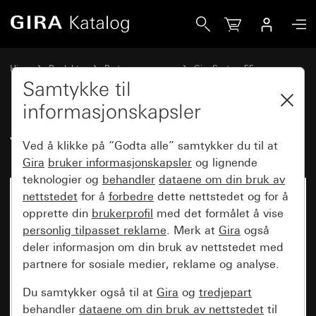
Gira Vippe dobbel med pilsymboler
Hjem
Produkter
Bryterprogrammer
Gira System 55
Kobling og trykking
Samtykke til
informasjonskapsler
Vippe dobbel med pilsymboler
Ved å klikke på “Godta alle” samtykker du til at
Gira
bruker informasjonskapsler
og lignende
teknologier og
behandler
dataene om din bruk av
nettstedet
for å
forbedre
dette nettstedet og for å
opprette din
brukerprofil
med det formålet å vise
personlig tilpasset reklame
. Merk at
Gira
også
deler informasjon om din bruk av nettstedet med
partnere for sosiale medier, reklame og analyse.
Du samtykker også til at
Gira
og
tredjepart
behandler
dataene om din bruk av nettstedet
til