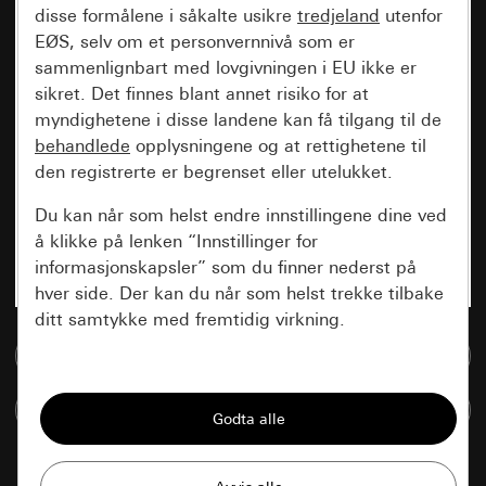
disse formålene i såkalte usikre
tredjeland
utenfor
EØS, selv om et personvernnivå som er
sammenlignbart med lovgivningen i EU ikke er
sikret. Det finnes blant annet risiko for at
myndighetene i disse landene kan få tilgang til de
behandlede
opplysningene og at rettighetene til
den registrerte er begrenset eller utelukket.
Du kan når som helst endre innstillingene dine ved
å klikke på lenken “Innstillinger for
informasjonskapsler” som du finner nederst på
hver side. Der kan du når som helst trekke tilbake
ditt samtykke med fremtidig virkning.
Til mediadatabase
Vesentlige
Sammenlign artikkel
Alle informasjonskapslene vi trenger for å
kunne vise deg siden.