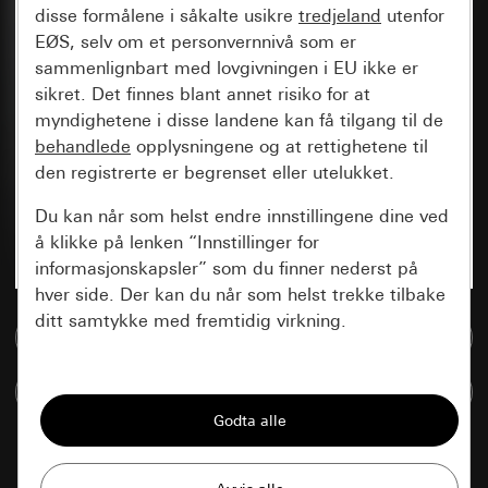
disse formålene i såkalte usikre
tredjeland
utenfor
EØS, selv om et personvernnivå som er
sammenlignbart med lovgivningen i EU ikke er
sikret. Det finnes blant annet risiko for at
myndighetene i disse landene kan få tilgang til de
behandlede
opplysningene og at rettighetene til
den registrerte er begrenset eller utelukket.
Du kan når som helst endre innstillingene dine ved
å klikke på lenken “Innstillinger for
informasjonskapsler” som du finner nederst på
hver side. Der kan du når som helst trekke tilbake
ditt samtykke med fremtidig virkning.
Til mediadatabase
Vesentlige
Sammenlign artikkel
Alle informasjonskapslene vi trenger for å
kunne vise deg siden.