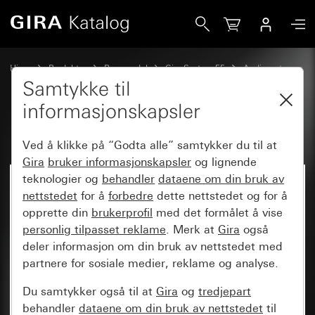
Gira Deksel for høyttaler
Hjem
Produkter
Reservedel
Gira System 55
Audiosystemer
Samtykke til
informasjonskapsler
Deksel for høyttaler
Ved å klikke på “Godta alle” samtykker du til at
Gira
bruker informasjonskapsler
og lignende
teknologier og
behandler
dataene om din bruk av
nettstedet
for å
forbedre
dette nettstedet og for å
opprette din
brukerprofil
med det formålet å vise
personlig tilpasset reklame
. Merk at
Gira
også
deler informasjon om din bruk av nettstedet med
partnere for sosiale medier, reklame og analyse.
Du samtykker også til at
Gira
og
tredjepart
behandler
dataene om din bruk av nettstedet
til