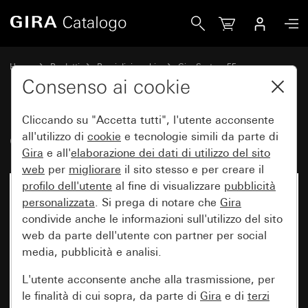
Gira Copertura per altoparlante
Home
Prodotti
Pezzi di ricambio
Gira System 55
Sistemi audio
Consenso ai cookie
Cliccando su "Accetta tutti", l'utente acconsente
Copertura per altoparlante
all'utilizzo di
cookie
e tecnologie simili da parte di
Gira
e all'
elaborazione dei
dati di utilizzo del sito
web
per
migliorare
il sito stesso e per creare il
profilo dell'utente
al fine di visualizzare
pubblicità
personalizzata
. Si prega di notare che
Gira
condivide anche le informazioni sull'utilizzo del sito
web da parte dell'utente con partner per social
media, pubblicità e analisi.
L'utente acconsente anche alla trasmissione, per
le finalità di cui sopra, da parte di
Gira
e di
terzi