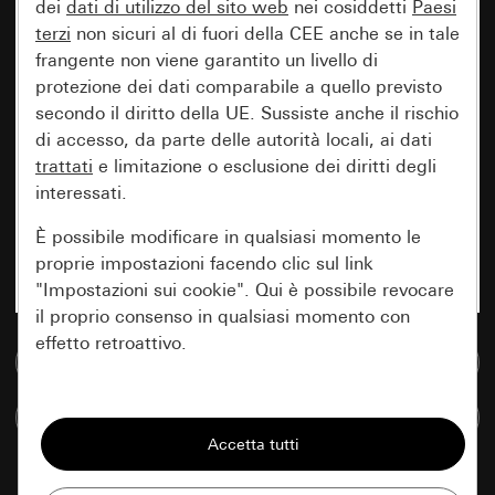
dei
dati di utilizzo del sito web
nei cosiddetti
Paesi
terzi
non sicuri al di fuori della CEE anche se in tale
frangente non viene garantito un livello di
protezione dei dati comparabile a quello previsto
secondo il diritto della UE. Sussiste anche il rischio
di accesso, da parte delle autorità locali, ai dati
trattati
e limitazione o esclusione dei diritti degli
interessati.
È possibile modificare in qualsiasi momento le
proprie impostazioni facendo clic sul link
"Impostazioni sui cookie". Qui è possibile revocare
il proprio consenso in qualsiasi momento con
effetto retroattivo.
Vai alla banca dati multimediale
Essenziali
Confronta articoli
Tutti i cookie necessari per poter mostrare la
pagina.