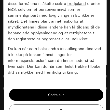
disse formålene i såkalte usikre
tredjeland
utenfor
EØS, selv om et personvernnivå som er
sammenlignbart med lovgivningen i EU ikke er
sikret. Det finnes blant annet risiko for at
myndighetene i disse landene kan få tilgang til de
behandlede
opplysningene og at rettighetene til
den registrerte er begrenset eller utelukket.
Du kan når som helst endre innstillingene dine ved
å klikke på lenken “Innstillinger for
informasjonskapsler” som du finner nederst på
hver side. Der kan du når som helst trekke tilbake
ditt samtykke med fremtidig virkning.
Til mediadatabase
Vesentlige
Sammenlign artikkel
Alle informasjonskapslene vi trenger for å
kunne vise deg siden.