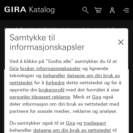
Gira Sensotec uten fjernkontroll
Hjem
Produkter
Teknikk og funksjoner
Lysstyring
Sensotec
Samtykke til
informasjonskapsler
Sensotec uten fjernkontroll
Ved å klikke på “Godta alle” samtykker du til at
Gira
bruker informasjonskapsler
og lignende
teknologier og
behandler
dataene om din bruk av
nettstedet
for å
forbedre
dette nettstedet og for å
opprette din
brukerprofil
med det formålet å vise
personlig tilpasset reklame
. Merk at
Gira
også
deler informasjon om din bruk av nettstedet med
partnere for sosiale medier, reklame og analyse.
Du samtykker også til at
Gira
og
tredjepart
behandler
dataene om din bruk av nettstedet
til