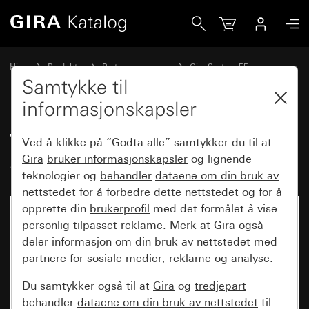
Gira Vippesett 3-dobbelt skrivbar System 55
Hjem
Produkter
Bryterprogrammer
Gira System 55
Vippesett for bussystemer
Samtykke til
informasjonskapsler
Vippesett 3-dobbelt skrivbar
Ved å klikke på “Godta alle” samtykker du til at
System 55
Gira
bruker informasjonskapsler
og lignende
teknologier og
behandler
dataene om din bruk av
nettstedet
for å
forbedre
dette nettstedet og for å
opprette din
brukerprofil
med det formålet å vise
personlig tilpasset reklame
. Merk at
Gira
også
deler informasjon om din bruk av nettstedet med
partnere for sosiale medier, reklame og analyse.
Du samtykker også til at
Gira
og
tredjepart
behandler
dataene om din bruk av nettstedet
til