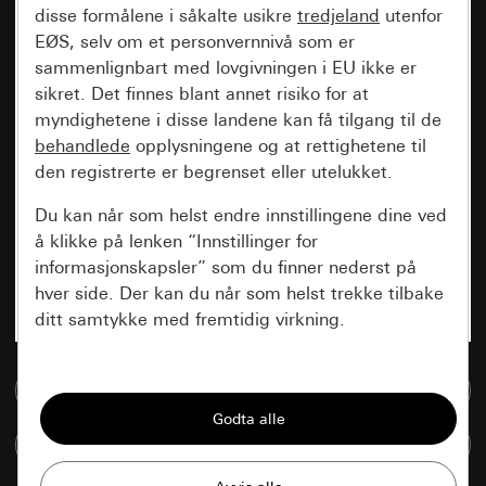
disse formålene i såkalte usikre
tredjeland
utenfor
EØS, selv om et personvernnivå som er
sammenlignbart med lovgivningen i EU ikke er
sikret. Det finnes blant annet risiko for at
myndighetene i disse landene kan få tilgang til de
behandlede
opplysningene og at rettighetene til
den registrerte er begrenset eller utelukket.
Du kan når som helst endre innstillingene dine ved
å klikke på lenken “Innstillinger for
informasjonskapsler” som du finner nederst på
hver side. Der kan du når som helst trekke tilbake
ditt samtykke med fremtidig virkning.
Vesentlige
Til mediadatabase
Alle informasjonskapslene vi trenger for å
kunne vise deg siden.
Sammenlign artikkel