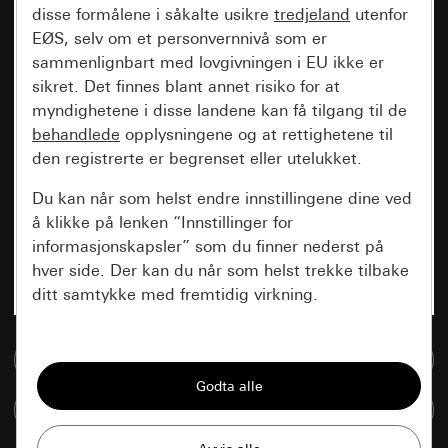
disse formålene i såkalte usikre
tredjeland
utenfor
EØS, selv om et personvernnivå som er
sammenlignbart med lovgivningen i EU ikke er
sikret. Det finnes blant annet risiko for at
myndighetene i disse landene kan få tilgang til de
behandlede
opplysningene og at rettighetene til
den registrerte er begrenset eller utelukket.
Du kan når som helst endre innstillingene dine ved
å klikke på lenken “Innstillinger for
informasjonskapsler” som du finner nederst på
hver side. Der kan du når som helst trekke tilbake
ditt samtykke med fremtidig virkning.
Vesentlige
Til mediadatabase
Alle informasjonskapslene vi trenger for å
kunne vise deg siden.
Sammenlign artikkel