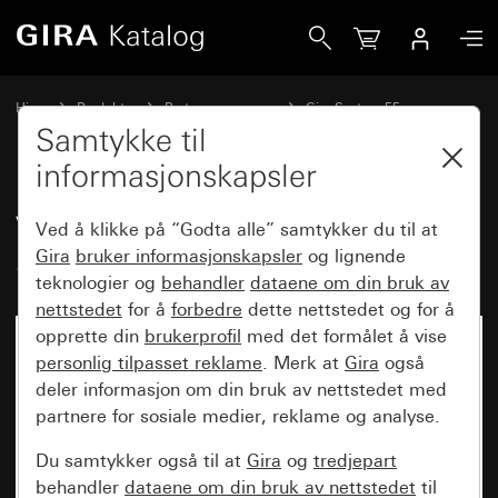
Gira Vippesett dobbelt Plus System 55
Hjem
Produkter
Bryterprogrammer
Gira System 55
Vippesett for bussystemer
Samtykke til
informasjonskapsler
Vippesett dobbelt Plus
Ved å klikke på “Godta alle” samtykker du til at
System 55
Gira
bruker informasjonskapsler
og lignende
teknologier og
behandler
dataene om din bruk av
nettstedet
for å
forbedre
dette nettstedet og for å
opprette din
brukerprofil
med det formålet å vise
personlig tilpasset reklame
. Merk at
Gira
også
deler informasjon om din bruk av nettstedet med
partnere for sosiale medier, reklame og analyse.
Du samtykker også til at
Gira
og
tredjepart
behandler
dataene om din bruk av nettstedet
til