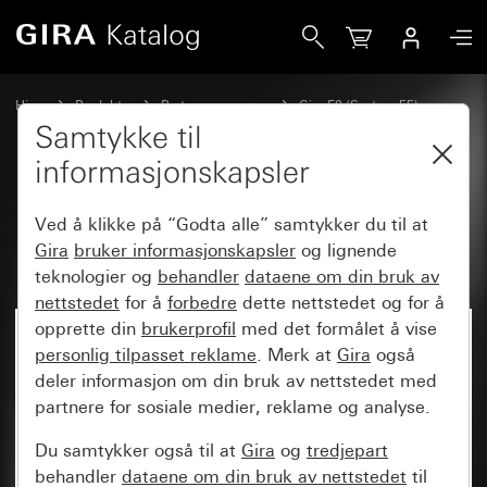
Gira Profil 55 for loddrett og vannrett montering 8-dobbel
Hjem
Produkter
Bryterprogrammer
Gira E2 (System 55)
Installasjon med Profil 55
Samtykke til
informasjonskapsler
Profil 55 for loddrett og vannrett
Ved å klikke på “Godta alle” samtykker du til at
montering 8-dobbel
Gira
bruker informasjonskapsler
og lignende
teknologier og
behandler
dataene om din bruk av
nettstedet
for å
forbedre
dette nettstedet og for å
opprette din
brukerprofil
med det formålet å vise
personlig tilpasset reklame
. Merk at
Gira
også
deler informasjon om din bruk av nettstedet med
partnere for sosiale medier, reklame og analyse.
Du samtykker også til at
Gira
og
tredjepart
behandler
dataene om din bruk av nettstedet
til