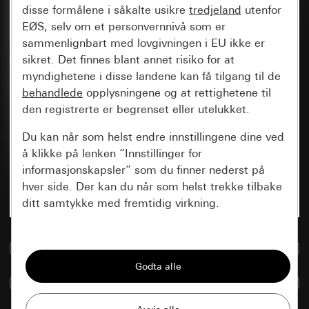
disse formålene i såkalte usikre
tredjeland
utenfor
EØS, selv om et personvernnivå som er
sammenlignbart med lovgivningen i EU ikke er
sikret. Det finnes blant annet risiko for at
myndighetene i disse landene kan få tilgang til de
behandlede
opplysningene og at rettighetene til
den registrerte er begrenset eller utelukket.
Du kan når som helst endre innstillingene dine ved
å klikke på lenken “Innstillinger for
informasjonskapsler” som du finner nederst på
hver side. Der kan du når som helst trekke tilbake
ditt samtykke med fremtidig virkning.
Vesentlige
Til mediadatabase
Alle informasjonskapslene vi trenger for å
kunne vise deg siden.
Sammenlign artikkel