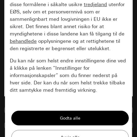
disse formålene i såkalte usikre
tredjeland
utenfor
EØS, selv om et personvernnivå som er
sammenlignbart med lovgivningen i EU ikke er
sikret. Det finnes blant annet risiko for at
myndighetene i disse landene kan få tilgang til de
behandlede
opplysningene og at rettighetene til
den registrerte er begrenset eller utelukket.
Du kan når som helst endre innstillingene dine ved
å klikke på lenken “Innstillinger for
informasjonskapsler” som du finner nederst på
hver side. Der kan du når som helst trekke tilbake
ditt samtykke med fremtidig virkning.
Vesentlige
Til mediadatabase
Alle informasjonskapslene vi trenger for å
kunne vise deg siden.
Sammenlign artikkel