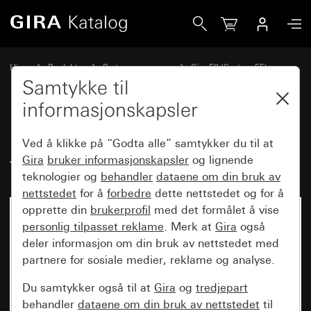
Gira Dekkramme Gira E2 med tekstfelt renhvit silkematt
Hjem
Produkter
Bryterprogrammer
Gira E2 (System 55)
Dekkramme Gira E2 med tekstfelt
Samtykke til
informasjonskapsler
Dekkramme Gira E2 med
Ved å klikke på “Godta alle” samtykker du til at
tekstfelt renhvit silkematt
Gira
bruker informasjonskapsler
og lignende
teknologier og
behandler
dataene om din bruk av
nettstedet
for å
forbedre
dette nettstedet og for å
opprette din
brukerprofil
med det formålet å vise
personlig tilpasset reklame
. Merk at
Gira
også
deler informasjon om din bruk av nettstedet med
partnere for sosiale medier, reklame og analyse.
Du samtykker også til at
Gira
og
tredjepart
behandler
dataene om din bruk av nettstedet
til