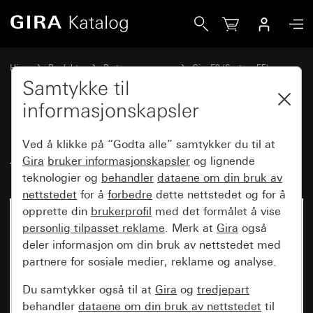
Gira Dekkramme Gira E2 med tekstfelt renhvit glans
Hjem
Produkter
Bryterprogrammer
Gira E2 (System 55)
Dekkramme Gira E2 med tekstfelt
Samtykke til
informasjonskapsler
Dekkramme Gira E2 med
Ved å klikke på “Godta alle” samtykker du til at
tekstfelt renhvit glans
Gira
bruker informasjonskapsler
og lignende
teknologier og
behandler
dataene om din bruk av
nettstedet
for å
forbedre
dette nettstedet og for å
opprette din
brukerprofil
med det formålet å vise
personlig tilpasset reklame
. Merk at
Gira
også
deler informasjon om din bruk av nettstedet med
partnere for sosiale medier, reklame og analyse.
Du samtykker også til at
Gira
og
tredjepart
behandler
dataene om din bruk av nettstedet
til