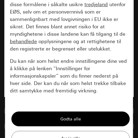
disse formålene i såkalte usikre
tredjeland
utenfor
EØS, selv om et personvernnivå som er
sammenlignbart med lovgivningen i EU ikke er
sikret. Det finnes blant annet risiko for at
myndighetene i disse landene kan få tilgang til de
behandlede
opplysningene og at rettighetene til
den registrerte er begrenset eller utelukket.
Du kan når som helst endre innstillingene dine ved
å klikke på lenken “Innstillinger for
informasjonskapsler” som du finner nederst på
hver side. Der kan du når som helst trekke tilbake
ditt samtykke med fremtidig virkning.
Vesentlige
Til mediadatabase
Alle informasjonskapslene vi trenger for å
kunne vise deg siden.
Sammenlign artikkel