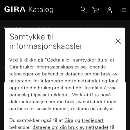
Gira Dekkramme Gira E2 med tekstfelt grå matt (lakkert)
Hjem
Produkter
Bryterprogrammer
Gira E2 (System 55)
Dekkramme Gira E2 med tekstfelt
Samtykke til
informasjonskapsler
Dekkramme Gira E2 med
Ved å klikke på “Godta alle” samtykker du til at
tekstfelt grå matt (lakkert)
Gira
bruker informasjonskapsler
og lignende
teknologier og
behandler
dataene om din bruk av
nettstedet
for å
forbedre
dette nettstedet og for å
opprette din
brukerprofil
med det formålet å vise
personlig tilpasset reklame
. Merk at
Gira
også
deler informasjon om din bruk av nettstedet med
partnere for sosiale medier, reklame og analyse.
Du samtykker også til at
Gira
og
tredjepart
behandler
dataene om din bruk av nettstedet
til