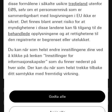
disse formålene i såkalte usikre
tredjeland
utenfor
EØS, selv om et personvernnivå som er
sammenlignbart med lovgivningen i EU ikke er
sikret. Det finnes blant annet risiko for at
myndighetene i disse landene kan få tilgang til de
behandlede
opplysningene og at rettighetene til
den registrerte er begrenset eller utelukket.
Du kan når som helst endre innstillingene dine ved
å klikke på lenken “Innstillinger for
informasjonskapsler” som du finner nederst på
hver side. Der kan du når som helst trekke tilbake
ditt samtykke med fremtidig virkning.
Vesentlige
Til mediadatabase
Alle informasjonskapslene vi trenger for å
kunne vise deg siden.
Sammenlign artikkel