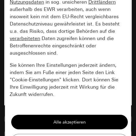
Nutzungsdaten
in sog. unsicheren
Drittländern
außerhalb des EWR verarbeiten, auch wenn
insoweit kein mit dem EU-Recht vergleichbares
Datenschutzniveau gewährleistet ist. Es besteht
u.a. das Risiko, dass dortige Behörden auf die
verarbeiteten
Daten zugreifen können und die
Betroffenenrechte eingeschränkt oder
ausgeschlossen sind.
Sie können Ihre Einstellungen jederzeit ändern,
indem Sie am Fuße einer jeden Seite den Link
"Cookie-Einstellungen" klicken. Dort können Sie
Ihre Einwilligung jederzeit mit Wirkung für die
Zukunft widerrufen.
Essenziell
Zur Mediadatenbank
Alle Cookies, die wir benötigen um Ihnen die
Seite anzeigen zu können.
Artikel vergleichen