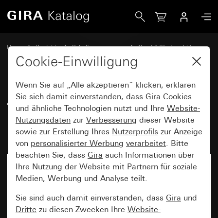
Gira Abdeckrahmen Gira E2 mit Beschriftungsfeld Grau matt
Home
Produkte
Schalterprogramme
Gira E2 (System 55)
Abdeckrahmen Gira E2 mit Beschriftungsfeld
Cookie-Einwilligung
Wenn Sie auf „Alle akzeptieren“ klicken, erklären
Abdeckrahmen Gira E2 mit
Sie sich damit einverstanden, dass
Gira
Cookies
und ähnliche Technologien nutzt und Ihre
Website-
Beschriftungsfeld Grau matt
Nutzungsdaten
zur
Verbesserung
dieser Website
(lackiert)
sowie zur Erstellung Ihres
Nutzerprofils
zur Anzeige
von
personalisierter Werbung
verarbeitet
. Bitte
beachten Sie, dass
Gira
auch Informationen über
Ihre Nutzung der Website mit Partnern für soziale
Medien, Werbung und Analyse teilt.
Sie sind auch damit einverstanden, dass
Gira
und
Dritte
zu diesen Zwecken Ihre
Website-