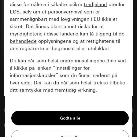
disse formålene i såkalte usikre
tredjeland
utenfor
EØS, selv om et personvernnivå som er
sammenlignbart med lovgivningen i EU ikke er
sikret. Det finnes blant annet risiko for at
myndighetene i disse landene kan få tilgang til de
behandlede
opplysningene og at rettighetene til
den registrerte er begrenset eller utelukket.
Du kan når som helst endre innstillingene dine ved
å klikke på lenken “Innstillinger for
informasjonskapsler” som du finner nederst på
hver side. Der kan du når som helst trekke tilbake
ditt samtykke med fremtidig virkning.
Vesentlige
Til mediadatabase
Alle informasjonskapslene vi trenger for å
kunne vise deg siden.
Sammenlign artikkel