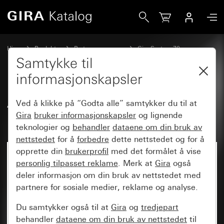
Gira Adapterramme med kvadratisk utsparing (55 x 55 mm
Hjem
Produkter
Bryterprogrammer
Gira System 70
Generelt tilbehør System 70
Samtykke til
informasjonskapsler
Adapterramme med kvadratisk
Ved å klikke på “Godta alle” samtykker du til at
utsparing (55 x 55 mm)
Gira
bruker informasjonskapsler
og lignende
teknologier og
behandler
dataene om din bruk av
nettstedet
for å
forbedre
dette nettstedet og for å
opprette din
brukerprofil
med det formålet å vise
Nyhet
personlig tilpasset reklame
. Merk at
Gira
også
deler informasjon om din bruk av nettstedet med
partnere for sosiale medier, reklame og analyse.
Du samtykker også til at
Gira
og
tredjepart
behandler
dataene om din bruk av nettstedet
til