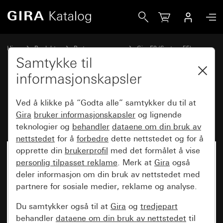
Gira Dekkramme Gira E2 for flat innbygging antrasitt
Hjem
Produkter
Bryterprogrammer
Gira E2 (System 55)
Dekkramme Gira E2 for flat innbygging
Samtykke til
informasjonskapsler
Dekkramme Gira E2 for flat
Ved å klikke på “Godta alle” samtykker du til at
innbygging antrasitt
Gira
bruker informasjonskapsler
og lignende
teknologier og
behandler
dataene om din bruk av
nettstedet
for å
forbedre
dette nettstedet og for å
opprette din
brukerprofil
med det formålet å vise
personlig tilpasset reklame
. Merk at
Gira
også
deler informasjon om din bruk av nettstedet med
partnere for sosiale medier, reklame og analyse.
Du samtykker også til at
Gira
og
tredjepart
behandler
dataene om din bruk av nettstedet
til