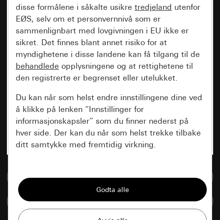
disse formålene i såkalte usikre
tredjeland
utenfor
EØS, selv om et personvernnivå som er
sammenlignbart med lovgivningen i EU ikke er
sikret. Det finnes blant annet risiko for at
myndighetene i disse landene kan få tilgang til de
behandlede
opplysningene og at rettighetene til
den registrerte er begrenset eller utelukket.
Du kan når som helst endre innstillingene dine ved
å klikke på lenken “Innstillinger for
informasjonskapsler” som du finner nederst på
hver side. Der kan du når som helst trekke tilbake
ditt samtykke med fremtidig virkning.
Vesentlige
Til mediadatabase
Alle informasjonskapslene vi trenger for å
kunne vise deg siden.
Sammenlign artikkel